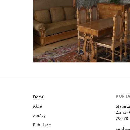
KONT
Domů
Akce
Státní 
Zámek 
Zprávy
790 70 
Publikace
janskyv