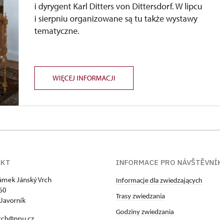
i dyrygent Karl Ditters von Dittersdorf. W lipcu
i sierpniu organizowane są tu także wystawy
tematyczne.
WIĘCEJ INFORMACJI
AKT
INFORMACE PRO NÁVŠTĚVNÍ
zámek Jánský Vrch
Informacje dla zwiedzających
60
Trasy zwiedzania
Javorník
Godziny zwiedzania
rch@npu.cz