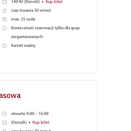
140 Kč (Dorośli)
Kup bilet
czas trwania 30 minut
max. 25 osób
Konieczność rezerwacji tylko dla grup
zorganizowanych
Karnet ważny
zasowa
otwarte 9.00 – 16.00
(Dorośli)
Kup bilet
czas trwania 30 minut