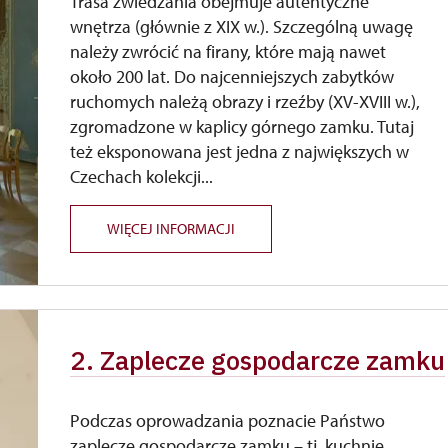
Trasa zwiedzania obejmuje autentyczne
wnętrza (głównie z XIX w.). Szczególną uwagę
należy zwrócić na firany, które mają nawet
około 200 lat. Do najcenniejszych zabytków
ruchomych należą obrazy i rzeźby (XV-XVIII w.),
zgromadzone w kaplicy górnego zamku. Tutaj
też eksponowana jest jedna z największych w
Czechach kolekcji...
WIĘCEJ INFORMACJI
2. Zaplecze gospodarcze zamku
Podczas oprowadzania poznacie Państwo
zaplecze gospodarcze zamku – tj. kuchnię,