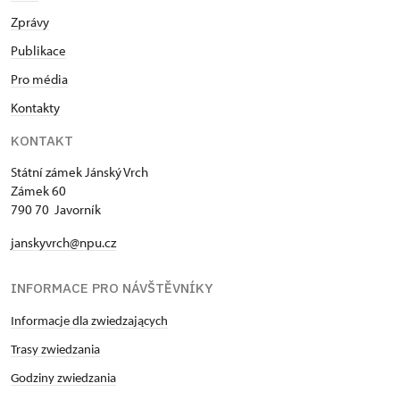
Zprávy
Publikace
Pro média
Kontakty
KONTAKT
Státní zámek Jánský Vrch
Zámek 60
790 70 Javorník
janskyvrch@npu.cz
INFORMACE PRO NÁVŠTĚVNÍKY
Informacje dla zwiedzających
Trasy zwiedzania
Godziny zwiedzania