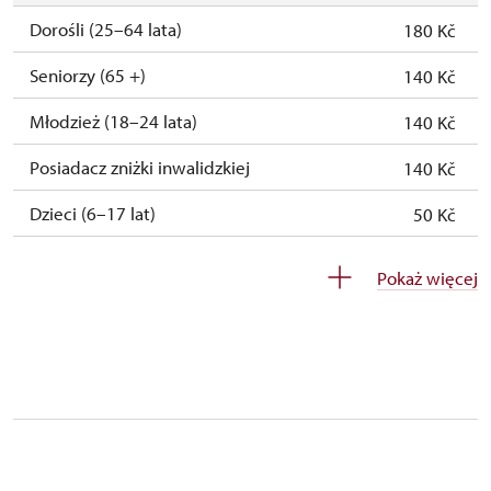
Dorośli (25–64 lata)
180 Kč
1. 1.-24. 3.
zamknięte
Seniorzy (65 +)
140 Kč
Młodzież (18–24 lata)
140 Kč
Posiadacz zniżki inwalidzkiej
140 Kč
Dzieci (6–17 lat)
50 Kč
Dzieci (0–5 lat)
zadarmo
Pokaż więcej
Przewodnik osoby z grupą inwalidzką
zadarmo
Pedagogiczny nadzór (grupa szkolna – 1
zadarmo
osoba na 15 dzieci)
Przewodnik grupy (1 osoba na 15 osobową
zadarmo
grupę)