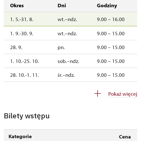
Okres
Dni
Godziny
1. 5.-31. 8.
wt.–ndz.
9.00 – 16.00
1. 9.-30. 9.
wt.–ndz.
9.00 – 15.00
28. 9.
pn.
9.00 – 15.00
1. 10.-25. 10.
sob.–ndz.
9.00 – 15.00
28. 10.-1. 11.
śr.–ndz.
9.00 – 15.00
2. 11.-4. 12.
zamknięte
Pokaż więcej
5. 12.-6. 12.
sob.–ndz.
9.00 – 15.00
Bilety wstępu
7. 12.-31. 12.
zamknięte
Kategorie
Cena
2027