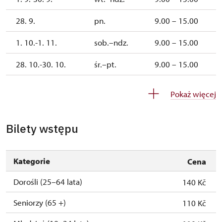
28. 9.
pn.
9.00 – 15.00
1. 10.-1. 11.
sob.–ndz.
9.00 – 15.00
28. 10.-30. 10.
śr.–pt.
9.00 – 15.00
2. 11.-4. 12.
zamknięte
Pokaż więcej
5. 12.-6. 12.
sob.–ndz.
9.00 – 15.00
Bilety wstępu
7. 12.-31. 12.
zamknięte
Kategorie
Cena
2027
Dorośli (25–64 lata)
140 Kč
1. 1.-24. 3.
zamknięte
Seniorzy (65 +)
110 Kč