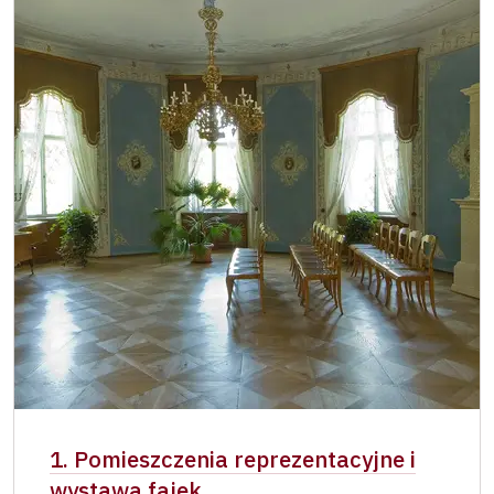
Jednorazowy, wolny bilet wydany przez
zadarmo
NPU
Osoba zatrudniona w organizacji NPU (+ 3
zadarmo
osoby)
Posiadacz karty " Naš člověk"*
zadarmo
* Ważny dla jednej osoby – posiadacza
karty lub kodu QR
1. Pomieszczenia reprezentacyjne i
wystawa fajek