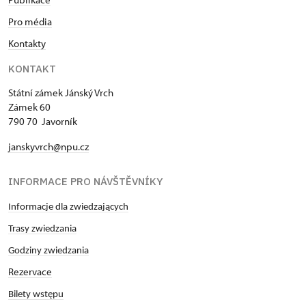
Pro média
Kontakty
KONTAKT
Státní zámek Jánský Vrch
Zámek 60
790 70 Javorník
janskyvrch@npu.cz
INFORMACE PRO NÁVŠTĚVNÍKY
Informacje dla zwiedzających
Trasy zwiedzania
Godziny zwiedzania
Rezervace
Bilety wstępu