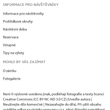
INFORMACE PRO NÁVŠTĚVNÍKY
Informace pro návštěvníky
Prohlídkové okruhy
Návštěvní doba
Rezervace
Vstupné
Tipy na výlety
MOHLO BY VÁS ZAJÍMAT
O zámku
Fotogalerie
Není-li výslovně uvedeno jinak, podléhají fotografie a texty
licenci
Creative Commons
(CC BY-NC-ND 3.0 CZ) (Uveďte autora |
Neužívejte dílo komerčně | Nezasahujte do díla). Při užití obsahu
uvádějte odkaz na stránky www.npu.cz a „zdroj: Národní památkový