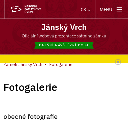
MENU
CS
Jánský Vrch
oficiální webová prezentace státního zámku
DNEŠNÍ NÁVŠTĚVNÍ DOBA
Zámek Jánský Vrch
Fotogalerie
Fotogalerie
obecné fotografie