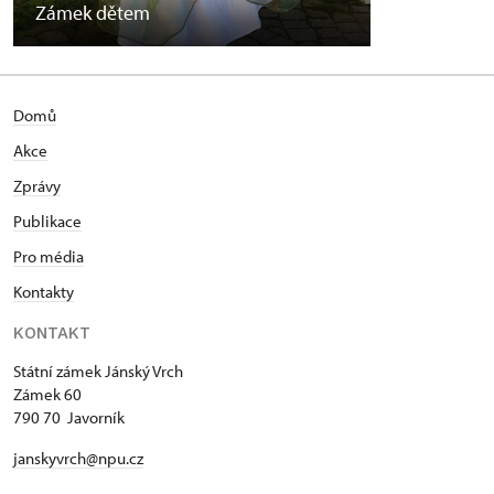
Zámek dětem
Domů
Akce
Zprávy
Publikace
Pro média
Kontakty
KONTAKT
Státní zámek Jánský Vrch
Zámek 60
790 70 Javorník
janskyvrch@npu.cz