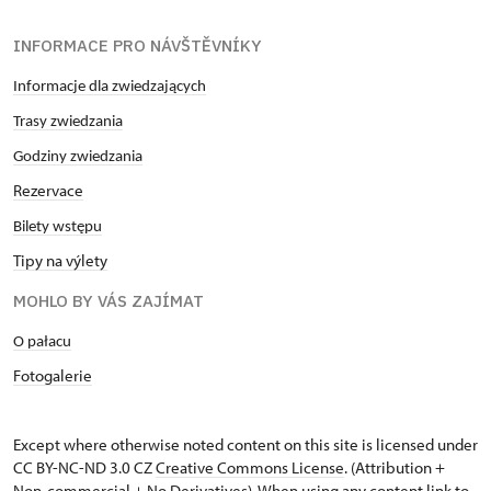
INFORMACE PRO NÁVŠTĚVNÍKY
Informacje dla zwiedzających
Trasy zwiedzania
Godziny zwiedzania
Rezervace
Bilety wstępu
Tipy na výlety
MOHLO BY VÁS ZAJÍMAT
O pałacu
Fotogalerie
Except where otherwise noted content on this site is licensed under
CC BY-NC-ND 3.0 CZ
Creative Commons License
. (Attribution +
Non-commercial + No Derivatives). When using any content link to