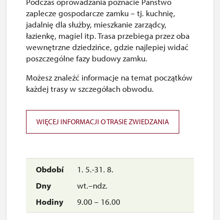
Podczas oprowadzania poznacie Państwo
7. 12.-31. 12.
zaplecze gospodarcze zamku – tj. kuchnię,
jadalnię dla służby, mieszkanie zarządcy,
łazienkę, magiel itp. Trasa przebiega przez oba
zamknięte
wewnętrzne dziedzińce, gdzie najlepiej widać
poszczególne fazy budowy zamku.
2027
Możesz znaleźć informacje na temat początków
każdej trasy w szczegółach obwodu.
1. 1.-24. 3.
WIĘCEJ INFORMACJI O TRASIE ZWIEDZANIA
zamknięte
1. 5.-31. 8.
wt.–ndz.
9.00 – 16.00