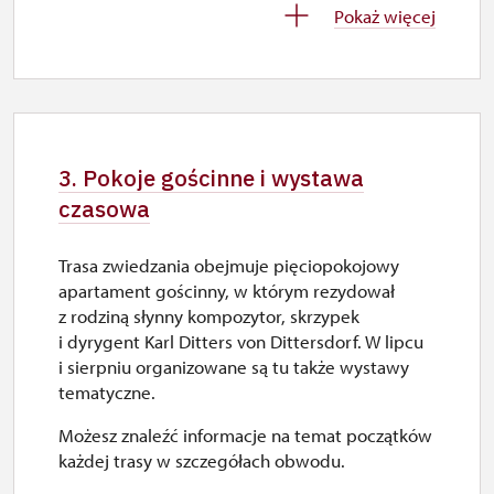
Pokaż więcej
zamknięte
5. 12.-6. 12.
sob.–ndz.
3. Pokoje gościnne i wystawa
9.00 – 15.00
czasowa
7. 12.-31. 12.
Trasa zwiedzania obejmuje pięciopokojowy
apartament gościnny, w którym rezydował
zamknięte
z rodziną słynny kompozytor, skrzypek
i dyrygent Karl Ditters von Dittersdorf. W lipcu
i sierpniu organizowane są tu także wystawy
2027
tematyczne.
Możesz znaleźć informacje na temat początków
1. 1.-24. 3.
każdej trasy w szczegółach obwodu.