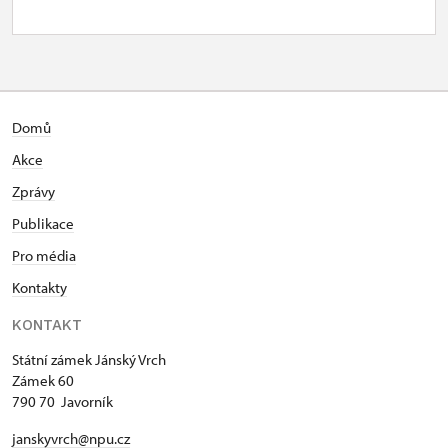
Domů
Akce
Zprávy
Publikace
Pro média
Kontakty
KONTAKT
Státní zámek Jánský Vrch
Zámek 60
790 70 Javorník
janskyvrch@npu.cz