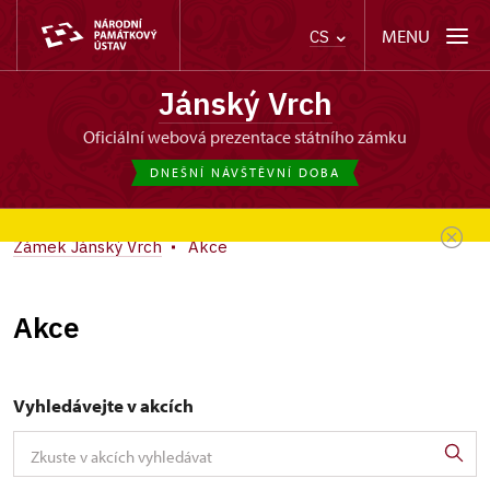
MENU
CS
Jánský Vrch
oficiální webová prezentace státního zámku
DNEŠNÍ NÁVŠTĚVNÍ DOBA
Zámek Jánský Vrch
Akce
Akce
Vyhledávejte v akcích