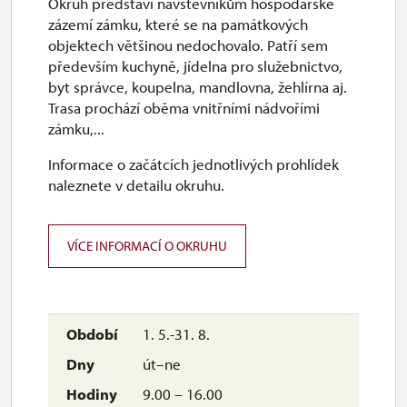
Okruh představí návštěvníkům hospodářské
7. 12.-31. 12.
zázemí zámku, které se na památkových
objektech většinou nedochovalo. Patří sem
především kuchyně, jídelna pro služebnictvo,
uzavřen
byt správce, koupelna, mandlovna, žehlírna aj.
Trasa prochází oběma vnitřními nádvořími
zámku,...
2027
Informace o začátcích jednotlivých prohlídek
1. 1.-24. 3.
naleznete v detailu okruhu.
uzavřen
VÍCE INFORMACÍ O OKRUHU
1. 5.-31. 8.
út–ne
9.00 – 16.00