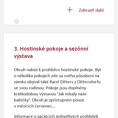
2. 11.-4. 12.
Zobrazit další
uzavřen
5. 12.-6. 12.
so–ne
3. Hostinské pokoje a sezónní
9.00 – 15.00
výstava
7. 12.-31. 12.
Okruh nabízí k prohlídce hostinské pokoje. Byt
o několika pokojích zde za svého působení na
uzavřen
zámku obýval také Karel Ditters z Dittersdorfu
se svou rodinou. Pokoje jsou doplněny
krátkodobou výstavou "Jak mlsaly naše
2027
babičky". Okruh je zpřístupněn pouze
v měsících červenec...
1. 1.-24. 3.
Informace o začátcích jednotlivých prohlídek