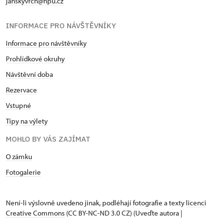
janskyvrch@npu.cz
INFORMACE PRO NÁVŠTĚVNÍKY
Informace pro návštěvníky
Prohlídkové okruhy
Návštěvní doba
Rezervace
Vstupné
Tipy na výlety
MOHLO BY VÁS ZAJÍMAT
O zámku
Fotogalerie
Není-li výslovně uvedeno jinak, podléhají fotografie a texty
licenci
Creative Commons
(CC BY-NC-ND 3.0 CZ) (Uveďte autora |