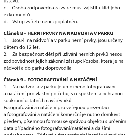
ústavu.
c. Osoba zodpovědná za zvíře musí zajistit úklid jeho
exkrementů.
d. Vstup zvířete není zpoplatněn.
Článek 8 – HERNÍ PRVKY NA NÁDVOŘÍ A V PARKU
1. Jsou-li na nádvoří a v parku herní prvky, jsou určeny
dětem do 12 let.
2. Za bezpečnost dětí při užívání herních prvků nesou
zodpovědnost jejich zákonní zástupci/osoba, která je na
nádvoří a do parku doprovodila.
Článek 9 – FOTOGRAFOVÁNÍ A NATÁČENÍ
1. Na nádvoří a v parku je umožněno fotografování
a natáčení pro vlastní potřebu; s respektem a ochranou
soukromí ostatních návštěvníků.
Fotografování a natáčení pro veřejnou prezentaci
a fotografování a natáčení komerční je nutno domluvit
předem, písemnou formou se správou objektu s určením
data případného fotografování/natáčení a dalšími
podrobnostmi. Žádosti o fotografování/natáčení zasílejte