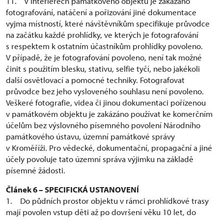
11. V interiérech památkového objektu je zakázáno
fotografování, natáčení a pořizování jiné dokumentace
vyjma místností, které návštěvníkům specifikuje průvodce
na začátku každé prohlídky, ve kterých je fotografování
s respektem k ostatním účastníkům prohlídky povoleno.
V případě, že je fotografování povoleno, není tak možné
činit s použitím blesku, stativu, selfie tyčí, nebo jakékoli
další osvětlovací a pomocné techniky. Fotografovat
průvodce bez jeho vysloveného souhlasu není povoleno.
Veškeré fotografie, videa či jinou dokumentaci pořízenou
v památkovém objektu je zakázáno používat ke komerčním
účelům bez výslovného písemného povolení Národního
památkového ústavu, územní památkové správy
v Kroměříži. Pro vědecké, dokumentační, propagační a jiné
účely povoluje tato územní správa výjimku na základě
písemné žádosti.
Článek 6 – SPECIFICKÁ USTANOVENÍ
1. Do půdních prostor objektu v rámci prohlídkové trasy
mají povolen vstup děti až po dovršení věku 10 let, do