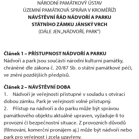
NÁRODNÍ PAMÁTKOVÝ ÚSTAV
ÚZEMNÍ PAMÁTKOVÁ SPRÁVA V KROMĚŘÍŽI
NÁVŠTĚVNÍ ŘÁD NÁDVOŘÍ A PARKU
STÁTNÍHO ZÁMKU JÁNSKÝ VRCH
(DÁLE JEN „NÁDVOŘÍ, PARK“)
Článek 1 – PŘÍSTUPNOST NÁDVOŘÍ A PARKU
Nádvoří a park jsou součástí národní kulturní památky,
chráněné dle zákona č. 20/87 Sb. o státní památkové péči,
ve znění pozdějších předpisů.
Článek 2 – NÁVŠTĚVNÍ DOBA
1. Nádvoří je veřejnosti přístupné v souladu s otvírací
dobou zámku. Park je veřejnosti volně přístupný.
2. Přístup na nádvoří a do parku může být správou
památkového objektu aktuálně upraven, vyžaduje-li to
provozní či bezpečnostní situace. Z provozních důvodů
(filmování, komerční pronájem aj.) může být nádvoří nebo
park pro veřejnost i zcela uzavřeny.