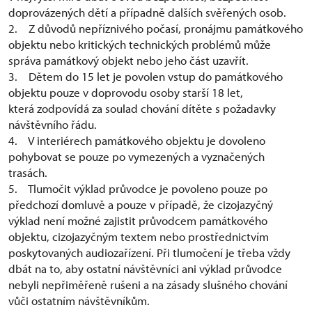
doprovázených dětí a případně dalších svěřených osob.
2. Z důvodů nepříznivého počasí, pronájmu památkového
objektu nebo kritických technických problémů může
správa památkový objekt nebo jeho část uzavřít.
3. Dětem do 15 let je povolen vstup do památkového
objektu pouze v doprovodu osoby starší 18 let,
která zodpovídá za soulad chování dítěte s požadavky
návštěvního řádu.
4. V interiérech památkového objektu je dovoleno
pohybovat se pouze po vymezených a vyznačených
trasách.
5. Tlumočit výklad průvodce je povoleno pouze po
předchozí domluvě a pouze v případě, že cizojazyčný
výklad není možné zajistit průvodcem památkového
objektu, cizojazyčným textem nebo prostřednictvím
poskytovaných audiozařízení. Při tlumočení je třeba vždy
dbát na to, aby ostatní návštěvníci ani výklad průvodce
nebyli nepřiměřeně rušeni a na zásady slušného chování
vůči ostatním návštěvníkům.