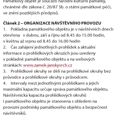
Památkový objekt je součástí národní kulturní památky,
chráněné dle zákona č. 20/87 Sb. o státní památkové péči,
ve znění pozdějších předpisů.
Článek 2 – ORGANIZACE NÁVŠTĚVNÍHO PROVOZU
1. Pokladna památkového objektu je v návštěvních dnech
otevřena v dubnu, září a říjnu od 8.45 do 15.00 hodin,
v květnu až srpnu od 8.45 do 16.00 hodin
2. Čas zahájení jednotlivých prohlídek a aktuální
informace o prohlídkových okruzích jsou uvedeny
v pokladně památkového objektu a na webových
stránkách:
www.zamek-janskyvrch.cz
3. Prohlídkové okruhy se dělí na prohlídkové okruhy bez
průvodce a prohlídkové okruhy s průvodcem.
4. Intervaly mezi jednotlivými prohlídkami a jejich
maximální kapacitu určuje správa památkového objektu.
Návštěvnická kapacita prohlídkových okruhů
i památkového objektu je stanovena s ohledem na
provozní podmínky památkového objektu a bezpečnost
návštěvníků.