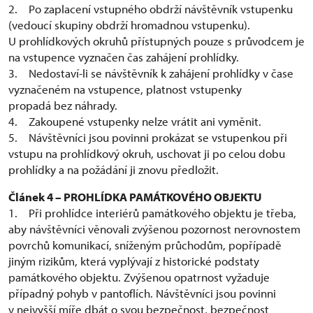
2. Po zaplacení vstupného obdrží návštěvník vstupenku
(vedoucí skupiny obdrží hromadnou vstupenku).
U prohlídkových okruhů přístupných pouze s průvodcem je
na vstupence vyznačen čas zahájení prohlídky.
3. Nedostaví-li se návštěvník k zahájení prohlídky v čase
vyznačeném na vstupence, platnost vstupenky
propadá bez náhrady.
4. Zakoupené vstupenky nelze vrátit ani vyměnit.
5. Návštěvníci jsou povinni prokázat se vstupenkou při
vstupu na prohlídkový okruh, uschovat ji po celou dobu
prohlídky a na požádání ji znovu předložit.
Článek 4 – PROHLÍDKA PAMÁTKOVÉHO OBJEKTU
1. Při prohlídce interiérů památkového objektu je třeba,
aby návštěvníci věnovali zvýšenou pozornost nerovnostem
povrchů komunikací, sníženým průchodům, popřípadě
jiným rizikům, která vyplývají z historické podstaty
památkového objektu. Zvýšenou opatrnost vyžaduje
případný pohyb v pantoflích. Návštěvníci jsou povinni
v nejvyšší míře dbát o svou bezpečnost, bezpečnost