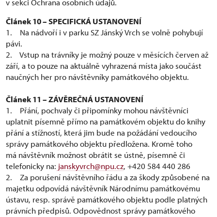
v sekci Ochrana osobních údajů.
Článek 10 – SPECIFICKÁ USTANOVENÍ
1. Na nádvoří i v parku SZ Jánský Vrch se volně pohybují
pávi.
2. Vstup na trávníky je možný pouze v měsících červen až
září, a to pouze na aktuálně vyhrazená místa jako součást
naučných her pro návštěvníky památkového objektu.
Článek 11 – ZÁVĚREČNÁ USTANOVENÍ
1. Přání, pochvaly či připomínky mohou návštěvníci
uplatnit písemně přímo na památkovém objektu do knihy
přání a stížností, která jim bude na požádání vedoucího
správy památkového objektu předložena. Kromě toho
má návštěvník možnost obrátit se ústně, písemně či
telefonicky na:
janskyvrch@npu.cz
, +420 584 440 286
2. Za porušení návštěvního řádu a za škody způsobené na
majetku odpovídá návštěvník Národnímu památkovému
ústavu, resp. správě památkového objektu podle platných
právních předpisů. Odpovědnost správy památkového