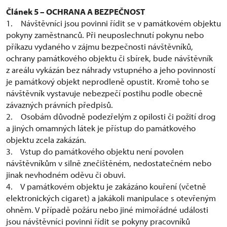
Článek 5 – OCHRANA A BEZPEČNOST
1. Návštěvníci jsou povinni řídit se v památkovém objektu
pokyny zaměstnanců. Při neuposlechnutí pokynu nebo
příkazu vydaného v zájmu bezpečnosti návštěvníků,
ochrany památkového objektu či sbírek, bude návštěvník
z areálu vykázán bez náhrady vstupného a jeho povinností
je památkový objekt neprodleně opustit. Kromě toho se
návštěvník vystavuje nebezpečí postihu podle obecně
závazných právních předpisů.
2. Osobám důvodně podezřelým z opilosti či požití drog
a jiných omamných látek je přístup do památkového
objektu zcela zakázán.
3. Vstup do památkového objektu není povolen
návštěvníkům v silně znečištěném, nedostatečném nebo
jinak nevhodném oděvu či obuvi.
4. V památkovém objektu je zakázáno kouření (včetně
elektronických cigaret) a jakákoli manipulace s otevřeným
ohněm. V případě požáru nebo jiné mimořádné události
jsou návštěvníci povinni řídit se pokyny pracovníků