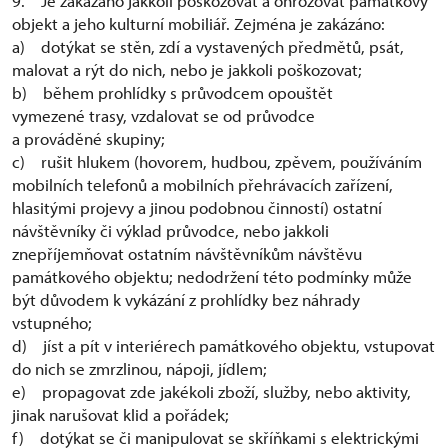
9. Je zakázáno jakkoli poškozovat a ohrožovat památkový
objekt a jeho kulturní mobiliář. Zejména je zakázáno:
a) dotýkat se stěn, zdí a vystavených předmětů, psát,
malovat a rýt do nich, nebo je jakkoli poškozovat;
b) během prohlídky s průvodcem opouštět
vymezené trasy, vzdalovat se od průvodce
a prováděné skupiny;
c) rušit hlukem (hovorem, hudbou, zpěvem, používáním
mobilních telefonů a mobilních přehrávacích zařízení,
hlasitými projevy a jinou podobnou činností) ostatní
návštěvníky či výklad průvodce, nebo jakkoli
znepříjemňovat ostatním návštěvníkům návštěvu
památkového objektu; nedodržení této podmínky může
být důvodem k vykázání z prohlídky bez náhrady
vstupného;
d) jíst a pít v interiérech památkového objektu, vstupovat
do nich se zmrzlinou, nápoji, jídlem;
e) propagovat zde jakékoli zboží, služby, nebo aktivity,
jinak narušovat klid a pořádek;
f) dotýkat se či manipulovat se skříňkami s elektrickými