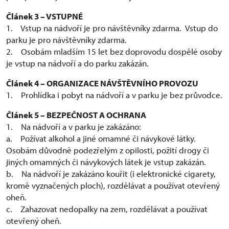
Článek 3 – VSTUPNÉ
1. Vstup na nádvoří je pro návštěvníky zdarma. Vstup do
parku je pro návštěvníky zdarma.
2. Osobám mladším 15 let bez doprovodu dospělé osoby
je vstup na nádvoří a do parku zakázán.
Článek 4 – ORGANIZACE NÁVŠTĚVNÍHO PROVOZU
1. Prohlídka i pobyt na nádvoří a v parku je bez průvodce.
Článek 5 – BEZPEČNOST A OCHRANA
1. Na nádvoří a v parku je zakázáno:
a. Požívat alkohol a jiné omamné či návykové látky.
Osobám důvodně podezřelým z opilosti, požití drogy či
jiných omamných či návykových látek je vstup zakázán.
b. Na nádvoří je zakázáno kouřit (i elektronické cigarety,
kromě vyznačených ploch), rozdělávat a používat otevřený
oheň.
c. Zahazovat nedopalky na zem, rozdělávat a používat
otevřený oheň.