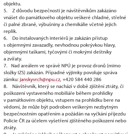
objektu.
5. Z důvodu bezpečnosti je návštěvníkům zakázáno
vnášet do památkového objektu veškeré chladné, střelné
či palné zbraně, výbušniny a chemikálie včetně jejich
replik.
6. Do instalovaných interiérů je zakázán přístup
s objemnými zavazadly, nevhodnou pokrývkou hlavy,
objemnými taškami, tyčovými či mokrými deštníky
a zvířaty.
7. Nad areálem ve správě NPÚ je provoz dronů (mimo
složky IZS) zakázán. Případné výjimky povoluje správa
zámku:
janskyvrch@npu.cz
, +420 584 440 286
8. Návštěvník, který se nachází v době zjištění ztráty, či
poškození vystaveného mobiliáře během prohlídky
v památkovém objektu, vstupem na prohlídku bere na
vědomí, že může být podroben veškerým nezbytným
bezpečnostním opatřením a požádán na vyčkání příjezdu
Policie ČR za účelem vyšetření zjištěného poškození nebo
ztráty.