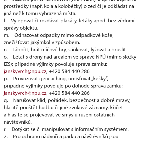
prostředky (např. kola a koloběžky) o zeď či je odkládat na
jiná než k tomu vyhrazená místa.
l. Vylepovat či rozdávat plakáty, letáky apod. bez vědomí
správy objektu.
m. Odhazovat odpadky mimo odpadkové koše;
znečišťovat jakýmkoliv způsobem.
n. Tábořit, hrát míčové hry, sáňkovat, lyžovat a bruslit.
o. Létat s drony nad areálem ve správě NPÚ (mimo složky
IZS); případné výjimky povoluje správa zámku:
janskyvrch@npu.cz
, +420 584 440 286
p. Provozovat geocaching, umisťovat „kešky“,
případné výjimky povoluje po dohodě správa zámku:
janskyvrch@npu.cz
, +420 584 440 286
q. Narušovat klid, pořádek, bezpečnost a dobré mravy,
hlasitě pouštět hudbu či jiné zvukové záznamy, křičet
a hlasitě se projevovat ve smyslu rušení ostatních
návštěvníků.
r. Dotýkat se či manipulovat s informačním systémem.
2. Pro ochranu nádvoří a parku a návštěvníků jsou