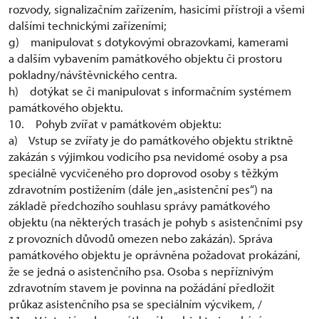
rozvody, signalizačním zařízením, hasicími přístroji a všemi
dalšími technickými zařízeními;
g) manipulovat s dotykovými obrazovkami, kamerami
a dalším vybavením památkového objektu či prostoru
pokladny/návštěvnického centra.
h) dotýkat se či manipulovat s informačním systémem
památkového objektu.
10. Pohyb zvířat v památkovém objektu:
a) Vstup se zvířaty je do památkového objektu striktně
zakázán s výjimkou vodicího psa nevidomé osoby a psa
speciálně vycvičeného pro doprovod osoby s těžkým
zdravotním postižením (dále jen „asistenční pes“) na
základě předchozího souhlasu správy památkového
objektu (na některých trasách je pohyb s asistenčními psy
z provozních důvodů omezen nebo zakázán). Správa
památkového objektu je oprávněna požadovat prokázání,
že se jedná o asistenčního psa. Osoba s nepříznivým
zdravotním stavem je povinna na požádání předložit
průkaz asistenčního psa se speciálním výcvikem, /