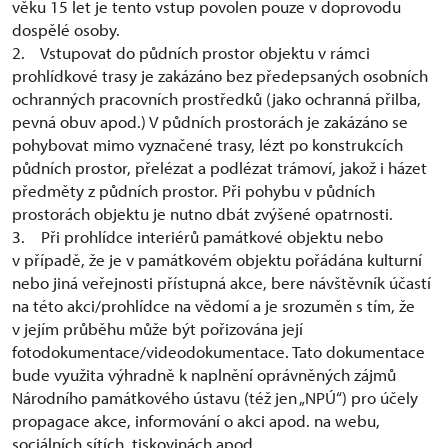
věku 15 let je tento vstup povolen pouze v doprovodu
dospělé osoby.
2. Vstupovat do půdních prostor objektu v rámci
prohlídkové trasy je zakázáno bez předepsaných osobních
ochranných pracovních prostředků (jako ochranná přilba,
pevná obuv apod.) V půdních prostorách je zakázáno se
pohybovat mimo vyznačené trasy, lézt po konstrukcích
půdních prostor, přelézat a podlézat trámoví, jakož i házet
předměty z půdních prostor. Při pohybu v půdních
prostorách objektu je nutno dbát zvýšené opatrnosti.
3. Při prohlídce interiérů památkové objektu nebo
v případě, že je v památkovém objektu pořádána kulturní
nebo jiná veřejnosti přístupná akce, bere návštěvník účastí
na této akci/prohlídce na vědomí a je srozuměn s tím, že
v jejím průběhu může být pořizována její
fotodokumentace/videodokumentace. Tato dokumentace
bude využita výhradně k naplnění oprávněných zájmů
Národního památkového ústavu (též jen „NPÚ“) pro účely
propagace akce, informování o akci apod. na webu,
sociálních sítích, tiskovinách apod.