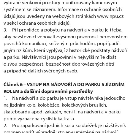
vybrané venkovní prostory monitorovány kamerovým
systémem se záznamem. Informace o ochraně osobních
údajů jsou uvedeny na webových stránkách www.npu.cz
v sekci ochrana osobních údajů.
3. Při prohlídce a pobytu na nádvoří a v parku je třeba,
aby návštěvníci věnovali zvýšenou pozornost nerovnostem
povrchů komunikací, sníženým průchodům, popřípadě
jiným rizikům, která vyplývají z historické podstaty nádvoří
a parku. Návštěvníci jsou povinni v nejvyšší míře dbát
o svou bezpečnost, bezpečnost doprovázených dětí
a případně dalších svěřených osob.
Článek 6 – VSTUP NA NÁDVOŘÍ A DO PARKU S JÍZDNÍM
KOLEM a dalšími dopravními prostředky
1. Na nádvoří a do parku je vstup návštěvníka jedoucího
na jízdním kole, koloběžce, kolečkových bruslích,
skateboardu apod. zakázán, není-li na nádvoří a v parku
přímo vyznačená cyklistická trasa.
2. Pro zaparkování jízdních kol a koloběžek je návštěvník
povinen využít výhradně: stojany umístěné na nádvoří