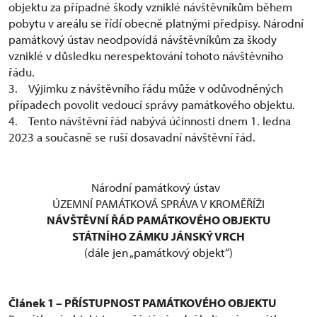
objektu za případné škody vzniklé návštěvníkům během
pobytu v areálu se řídí obecně platnými předpisy. Národní
památkový ústav neodpovídá návštěvníkům za škody
vzniklé v důsledku nerespektování tohoto návštěvního
řádu.
3. Výjimku z návštěvního řádu může v odůvodněných
případech povolit vedoucí správy památkového objektu.
4. Tento návštěvní řád nabývá účinnosti dnem 1. ledna
2023 a současně se ruší dosavadní návštěvní řád.
Národní památkový ústav
ÚZEMNÍ PAMÁTKOVÁ SPRÁVA V KROMĚŘÍŽI
NÁVŠTĚVNÍ ŘÁD PAMÁTKOVÉHO OBJEKTU
STÁTNÍHO ZÁMKU JÁNSKÝ VRCH
(dále jen „památkový objekt“)
Článek 1 – PŘÍSTUPNOST PAMÁTKOVÉHO OBJEKTU