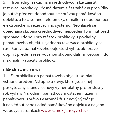
5. Hromadným skupinám i jednotlivcům lze zajistit
rezervaci prohlídky. Přesné datum a čas zahájení prohlídky
je nutné předem dohodnout se správou památkového
objektu, a to písemně, telefonicky, e-mailem nebo pomocí
elektronického rezervačního systému. Neohlásí-li se
objednaná skupina či jednotlivec nejpozději 15 minut před
sjednanou dobou pro začátek prohlídky u pokladny
památkového objektu, sjednaná rezervace prohlídky se
ruší. Správa památkového objektu si vyhrazuje právo
doplnit předem rezervovanou skupinu dalšími osobami do
maximální kapacity prohlídky.
Článek 3 – VSTUPNÉ
1. Za prohlídku do památkového objektu se platí
vstupné předem. Vstupné a slevy, které jsou z něj
poskytovány, stanoví cenový výměr platný pro příslušný
rok vydaný Národním památkovým ústavem, územní
památkovou správou v Kroměříži. Cenový výměr je
k nahlédnutí v pokladně památkového objektu a na jeho
webových stránkách
www.zamek-janskyvrch.cz