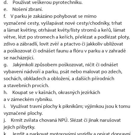
d. Používat veškerou pyrotechniku.
e. Nošení zbraní.
f. V parku je zakázáno pohybovat se mimo
vyznačené cesty, vyšlapávat nové cesty/chodníky, trhat
a lámat květiny, otrhávat květy/listy stromů a keřů, lámat
větve, lézt po stromech a keřích, přelézat a podlézat ploty,
zdivo a zábradlí, lovit zvěř a ptactvo či jakkoliv ubližovat
a poškozovat či odnášet faunu a flóru v parku a v zahradě
se nacházející.
g. Jakýmkoli způsobem poškozovat, ničit či odnášet
vybavení nádvoří a parku, psát nebo malovat po zdech,
sochách, obkladech a obložení, a dalších přírodních
a stavebních prvcích.
h. Koupat se v kašnách, okrasných jezírkách
a v zámeckém rybníku.
i. Využívat travní plochy k piknikům; výjimkou jsou k tomu
vyznačené plochy.
j. Krmit zvířata chovaná NPÚ. Slézat či jinak narušovat
jejich příbytky.
k. Jezdit a parkovat motorovými vozidly a opírat dopravní