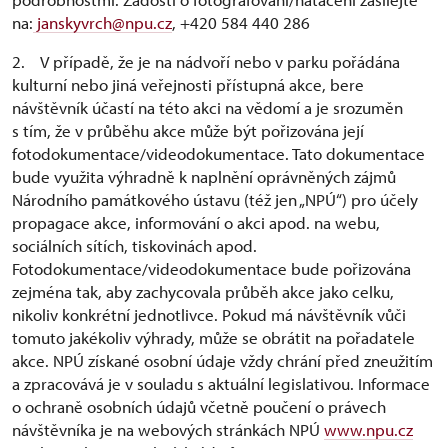
na:
janskyvrch@npu.cz
, +420 584 440 286
2. V případě, že je na nádvoří nebo v parku pořádána
kulturní nebo jiná veřejnosti přístupná akce, bere
návštěvník účastí na této akci na vědomí a je srozuměn
s tím, že v průběhu akce může být pořizována její
fotodokumentace/videodokumentace. Tato dokumentace
bude využita výhradně k naplnění oprávněných zájmů
Národního památkového ústavu (též jen „NPÚ“) pro účely
propagace akce, informování o akci apod. na webu,
sociálních sítích, tiskovinách apod.
Fotodokumentace/videodokumentace bude pořizována
zejména tak, aby zachycovala průběh akce jako celku,
nikoliv konkrétní jednotlivce. Pokud má návštěvník vůči
tomuto jakékoliv výhrady, může se obrátit na pořadatele
akce. NPÚ získané osobní údaje vždy chrání před zneužitím
a zpracovává je v souladu s aktuální legislativou. Informace
o ochraně osobních údajů včetně poučení o právech
návštěvníka je na webových stránkách NPÚ
www.npu.cz