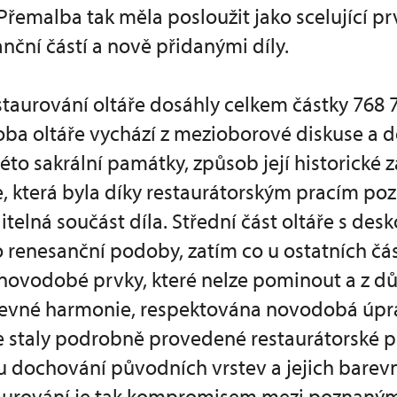
 Přemalba tak měla posloužit jako scelující p
ční částí a nově přidanými díly.
taurování oltáře dosáhly celkem částky 768 7
ba oltáře vychází z mezioborové diskuse a
této sakrální památky, způsob její historické 
 která byla díky restaurátorským pracím poz
telná součást díla. Střední část oltáře s de
o renesanční podoby, zatím co u ostatních část
novodobé prvky, které nelze pominout a z d
evné harmonie, respektována novodobá úpr
e staly podrobně provedené restaurátorské 
u dochování původních vrstev a jejich barevn
aurování je tak kompromisem mezi poznaný