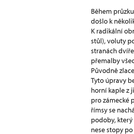
Během průzkum
došlo k několi
K radikální ob
stůl), voluty 
stranách dvíře
přemalby všec
Původně zlace
Tyto úpravy b
horní kaple z 
pro zámecké p
římsy se nach
podoby, který 
nese stopy po