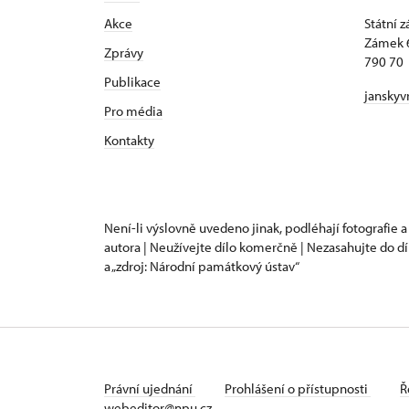
Akce
Státní 
Zámek 
Zprávy
790 70 
Publikace
janskyv
Pro média
Kontakty
Není-li výslovně uvedeno jinak, podléhají fotografie a
autora | Neužívejte dílo komerčně | Nezasahujte do dí
a „zdroj: Národní památkový ústav“
Právní ujednání
Prohlášení o přístupnosti
Ř
webeditor@npu.cz