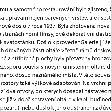
ů a samotného restaurování bylo zjištěno, ž
ka úpravám nejen barevných vrstev, ale i sest
nově došlo v roce 1937. Byla zhotovena nová
po stranách horní římsy, dvě dekorativní desti
k svatostánku. Došlo k provedenGalerie | í š
h dřevěných částí oltáře včetně rámů desko
né a stříbřené plochy byly přetaženy bronz
ezesporu souvisí s novým umístěním oltáře d
jiného, dosud neznámého místa. V této souvisl
rostory také výškově adaptován. Na vrchní p
ází dva otvory, do kterých dosedal nástavec
se již v době sestavení oltáře v kapli buď ne
 požáru), nebo došlo k jeho odstranění z dů