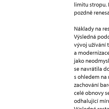
limitu stropu.
pozdně renesan
Náklady na res
Výsledná podo
vývoj užívání 
a modernizace,
jako neodmysli
se navrátila d
s ohledem na 
zachování bar
celé obnovy s
odhalující mír
Výsledné rest