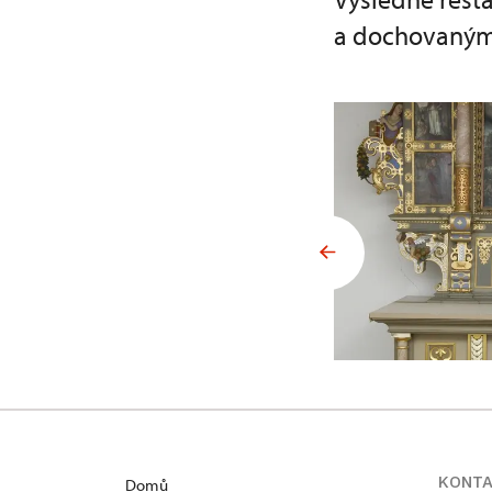
a dochovaným
KONT
Domů