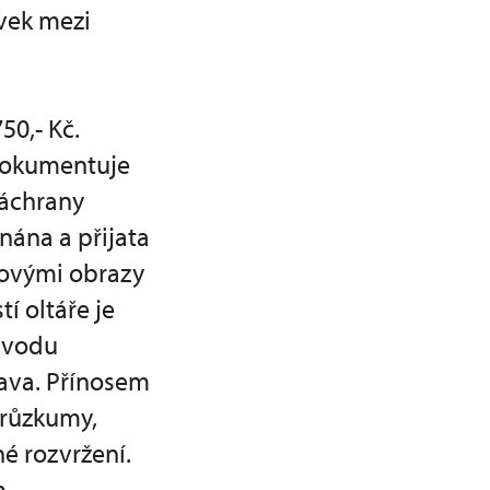
rvek mezi
50,- Kč.
 dokumentuje
záchrany
nána a přijata
skovými obrazy
í oltáře je
ůvodu
ava. Přínosem
průzkumy,
é rozvržení.
m