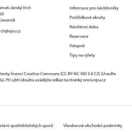
zámek Jánský Vrch
Informace pro návštěvníky
60
Prohlídkové okruhy
Javorník
Návštěvní doba
rch@npu.cz
Rezervace
Vstupné
Tipy na výlety
 texty
licenci Creative Commons
(CC BY-NC-ND 3.0 CZ) (Uveďte
la). Při užití obsahu uvádějte odkaz na stránky www.npu.cz
ešení spotřebitelských sporů
Všeobecné obchodní podmínky