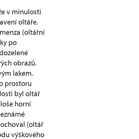
e v minulosti
avení oltáře.
 menza (oltářní
čky po
edozelené
vých obrazů.
ovým lakem.
o prostoru
osti byl oltář
loše horní
 neznámé
dochoval (oltář
vodu výškového