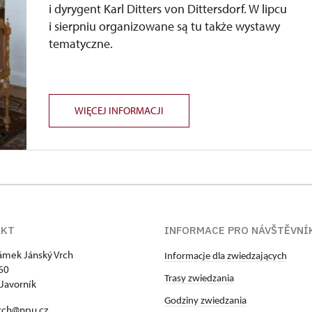
i dyrygent Karl Ditters von Dittersdorf. W lipcu
i sierpniu organizowane są tu także wystawy
tematyczne.
WIĘCEJ INFORMACJI
AKT
INFORMACE PRO NÁVŠTĚVNÍ
zámek Jánský Vrch
Informacje dla zwiedzających
60
Trasy zwiedzania
Javorník
Godziny zwiedzania
rch@npu.cz