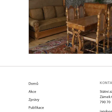
KONT
Domů
Akce
Státní 
Zámek 
Zprávy
790 70 
Publikace
janskyv