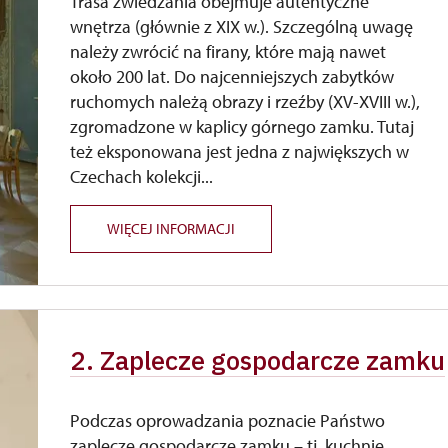
Trasa zwiedzania obejmuje autentyczne
wnętrza (głównie z XIX w.). Szczególną uwagę
należy zwrócić na firany, które mają nawet
około 200 lat. Do najcenniejszych zabytków
ruchomych należą obrazy i rzeźby (XV-XVIII w.),
zgromadzone w kaplicy górnego zamku. Tutaj
też eksponowana jest jedna z największych w
Czechach kolekcji...
WIĘCEJ INFORMACJI
2. Zaplecze gospodarcze zamku
Podczas oprowadzania poznacie Państwo
zaplecze gospodarcze zamku – tj. kuchnię,