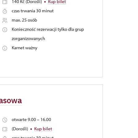
140 Kč (Dorośli)
Kup bilet
czas trwania 30 minut
max. 25 osób
Konieczność rezerwacji tylko dla grup
zorganizowanych
Karnet ważny
zasowa
otwarte 9.00 – 16.00
(Dorośli)
Kup bilet
czas trwania 30 minut