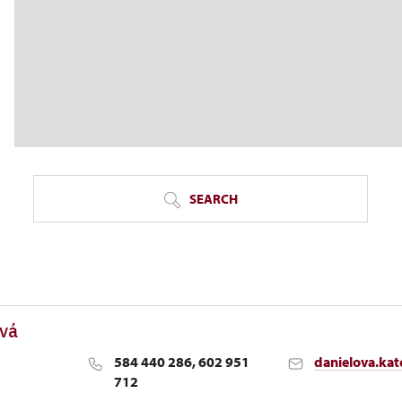
SEARCH
ová
584 440 286, 602 951
danielova.ka
712