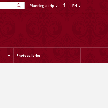
Planning a trip
EN
Photogalleries