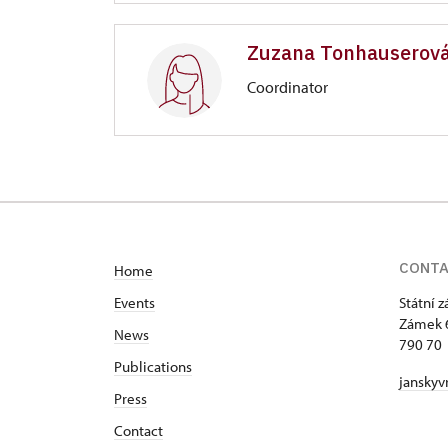
Zámek Jánský Vrch
Zuzana Tonhauserov
Zámek 60/, Javorník, Jánský Vrch
Coordinator
Zámek Jánský Vrch
Zámek 60/, Javorník, Jánský Vrch
partial representative of the site ma
CONT
Home
Events
Státní 
Zámek 
News
790 70 
Publications
janskyv
Press
Contact