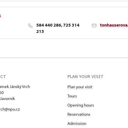
á
584 440 286, 725 314
tonhauserova
213
nager
ACT
PLAN YOUR VISIT
zámek Jánský Vrch
Plan your visit
60
Tours
Javorník
Opening hours
rch@npu.cz
Reservations
Admission