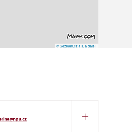
© Seznam.cz a.s. a další
terina@npu.cz