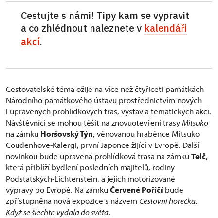
Cestujte s námi! Tipy kam se vypravit
a co zhlédnout naleznete v
kalendáři
akcí
.
Cestovatelské téma ožije na více než čtyřiceti památkách
Národního památkového ústavu prostřednictvím nových
i upravených prohlídkových tras, výstav a tematických akcí.
Návštěvníci se mohou těšit na znovuotevření trasy
Mitsuko
na zámku
Horšovský Týn
, věnovanou hraběnce Mitsuko
Coudenhove-Kalergi, první Japonce žijící v Evropě. Další
novinkou bude upravená prohlídková trasa na zámku
Telč
,
která přiblíží bydlení posledních majitelů, rodiny
Podstatských-Lichtenstein, a jejich motorizované
výpravy po Evropě. Na zámku
Červené Poříčí
bude
zpřístupněna nová expozice s názvem
Cestovní horečka.
Když se šlechta vydala do světa
.