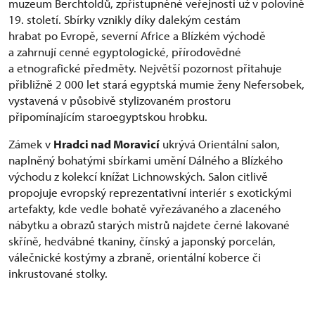
muzeum Berchtoldů, zpřístupněné veřejnosti už v polovině
19. století. Sbírky vznikly díky dalekým cestám
hrabat po Evropě, severní Africe a Blízkém východě
a zahrnují cenné egyptologické, přírodovědné
a etnografické předměty. Největší pozornost přitahuje
přibližně 2 000 let stará egyptská mumie ženy Nefersobek,
vystavená v působivě stylizovaném prostoru
připomínajícím staroegyptskou hrobku.
Zámek v
Hradci nad Moravicí
ukrývá Orientální salon,
naplněný bohatými sbírkami umění Dálného a Blízkého
východu z kolekcí knížat Lichnowských. Salon citlivě
propojuje evropský reprezentativní interiér s exotickými
artefakty, kde vedle bohatě vyřezávaného a zlaceného
nábytku a obrazů starých mistrů najdete černé lakované
skříně, hedvábné tkaniny, čínský a japonský porcelán,
válečnické kostýmy a zbraně, orientální koberce či
inkrustované stolky.