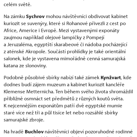
celém světě.
Na zámku
Sychrov
mohou návštěvníci obdivovat kabinet
kuriozit se suvenýry, které si Rohanové přivezli z cest po
Africe, Americe i Evropě. Mezi vystavenými exponáty
zaujmou například olejové lampičky z Pompejí
a Jeruzaléma, egyptští skarabeové či nádoba pocházející
z aténské Akropole. Součástí prohlídky je také orientální
salonek, kde je vystavena mimořádně cenná samurajská
katana ze slonoviny.
Podobně působivé sbírky nabízí také zámek
Kynžvart
, kde
dodnes budí zájem muzeum a kabinet kuriozit kancléře
Klemense Metternicha. Ten během svého života shromáždil
přibližně osmnáct set předmětů z různých koutů světa.
K nejcennějším exponátům patří dvě egyptské mumie
staré více než tři a půl tisíce let nebo rozsáhlé sbírky
samurajské zbroje.
Na hradě
Buchlov
návštěvníci objeví pozoruhodné rodinné