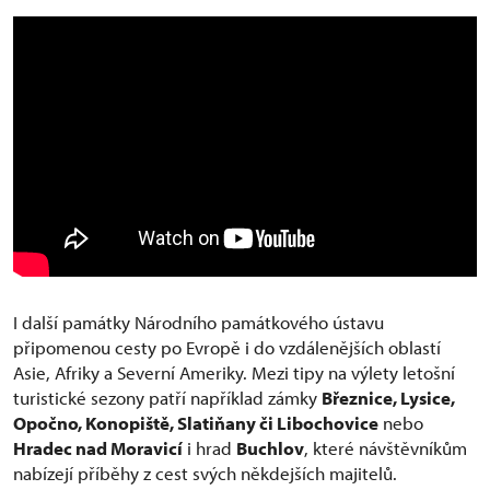
I další památky Národního památkového ústavu
připomenou cesty po Evropě i do vzdálenějších oblastí
Asie, Afriky a Severní Ameriky. Mezi tipy na výlety letošní
turistické sezony patří například zámky
Březnice, Lysice,
Opočno, Konopiště, Slatiňany či Libochovice
nebo
Hradec nad Moravicí
i hrad
Buchlov
, které návštěvníkům
nabízejí příběhy z cest svých někdejších majitelů.