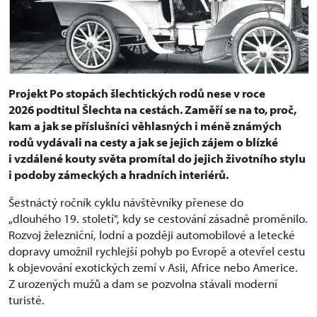
Projekt Po stopách šlechtických rodů nese v roce
2026 podtitul Šlechta na cestách. Zaměří se na to, proč,
kam a jak se příslušníci věhlasných i méně známých
rodů vydávali na cesty a jak se jejich zájem o blízké
i vzdálené kouty světa promítal do jejich životního stylu
i podoby zámeckých a hradních interiérů.
Šestnáctý ročník cyklu návštěvníky přenese do
„dlouhého 19. století", kdy se cestování zásadně proměnilo.
Rozvoj železniční, lodní a později automobilové a letecké
dopravy umožnil rychlejší pohyb po Evropě a otevřel cestu
k objevování exotických zemí v Asii, Africe nebo Americe.
Z urozených mužů a dam se pozvolna stávali moderní
turisté.