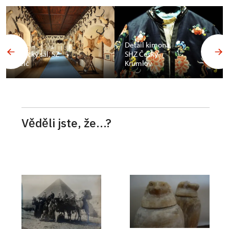
Budoár
Františka
Detail kimona,
Ferdinanda d
SHZ Český
´Este, SZ
Krumlov
Konopiště
Věděli jste, že...?