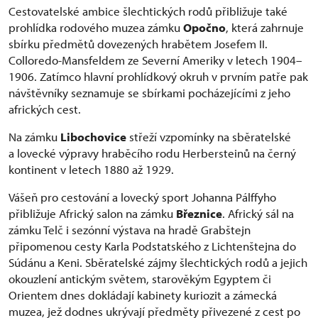
Cestovatelské ambice šlechtických rodů přibližuje také
prohlídka rodového muzea zámku
Opočno
, která zahrnuje
sbírku předmětů dovezených hrabětem Josefem II.
Colloredo-Mansfeldem ze Severní Ameriky v letech 1904–
1906. Zatímco hlavní prohlídkový okruh v prvním patře pak
návštěvníky seznamuje se sbírkami pocházejícími z jeho
afrických cest.
Na zámku
Libochovice
střeží vzpomínky na sběratelské
a lovecké výpravy hraběcího rodu Herbersteinů na černý
kontinent v letech 1880 až 1929.
Vášeň pro cestování a lovecký sport Johanna Pálffyho
přibližuje Africký salon na zámku
Březnice
. Africký sál na
zámku Telč i sezónní výstava na hradě Grabštejn
připomenou cesty Karla Podstatského z Lichtenštejna do
Súdánu a Keni. Sběratelské zájmy šlechtických rodů a jejich
okouzlení antickým světem, starověkým Egyptem či
Orientem dnes dokládají kabinety kuriozit a zámecká
muzea, jež dodnes ukrývají předměty přivezené z cest po