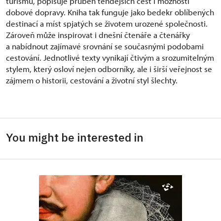
turismu, popisuje průběh tehdejších cest i možnosti
dobové dopravy. Kniha tak funguje jako bedekr oblíbených
destinací a míst spjatých se životem urozené společnosti.
Zároveň může inspirovat i dnešní čtenáře a čtenářky
a nabídnout zajímavé srovnání se současnými podobami
cestování. Jednotlivé texty vynikají čtivým a srozumitelným
stylem, který osloví nejen odborníky, ale i širší veřejnost se
zájmem o historii, cestování a životní styl šlechty.
You might be interested in