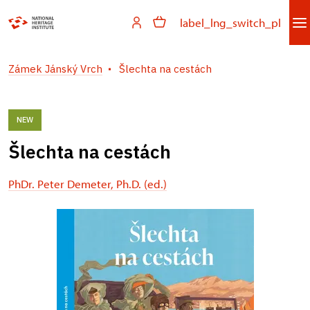
label_lng_switch_pl
Zámek Jánský Vrch
Šlechta na cestách
NEW
Šlechta na cestách
PhDr. Peter Demeter, Ph.D. (ed.)