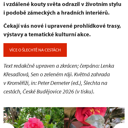
i vzdálené kouty světa odrazil v životním stylu
i podobě zámeckých a hradních interiérů.
Čekají vás nové i upravené prohlídkové trasy,
výstavy a tematické kulturní akce.
VÍCE O ŠLECHTĚ NA CESTÁCH
Text redakčně upraven a zkrácen; čerpáno: Lenka
Křesadlová, Sen o zeleném ráji. Květná zahrada
v Kroměříži, in: Peter Demeter (ed.), Šlechta na
cestách, České Budějovice 2026 (v tisku).