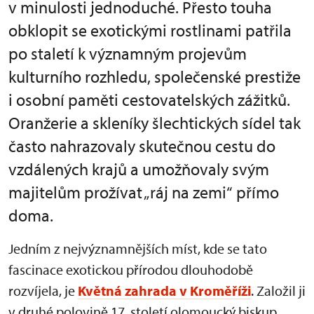
v minulosti jednoduché. Přesto touha
obklopit se exotickými rostlinami patřila
po staletí k významným projevům
kulturního rozhledu, společenské prestiže
i osobní paměti cestovatelských zážitků.
Oranžerie a skleníky šlechtických sídel tak
často nahrazovaly skutečnou cestu do
vzdálených krajů a umožňovaly svým
majitelům prožívat „ráj na zemi“ přímo
doma.
Jedním z nejvýznamnějších míst, kde se tato
fascinace exotickou přírodou dlouhodobě
rozvíjela, je
Květná zahrada v Kroměříži
. Založil ji
v druhé polovině 17. století olomoucký biskup