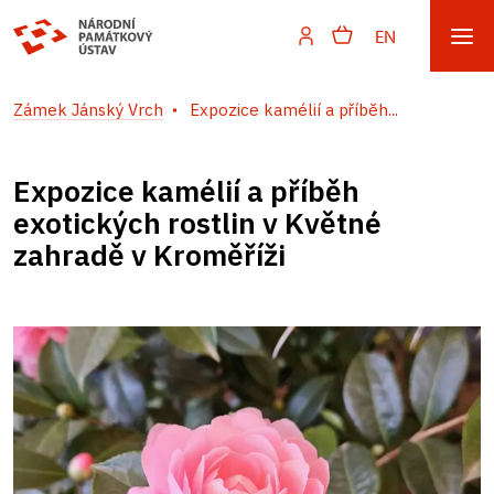
EN
Zámek Jánský Vrch
Expozice kamélií a příběh...
Expozice kamélií a příběh
exotických rostlin v Květné
zahradě v Kroměříži