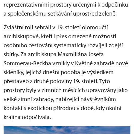
reprezentativními prostory určenými k odpočinku
a společenskému setkávání uprostřed zeleně.
Zvláštní roli sehráli v 19. století olomoučtí
arcibiskupové, kteří i přes omezené možnosti
osobního cestování systematicky rozvíjeli zdejší
sbírky. Za arcibiskupa Maxmiliána Josefa
Sommerau-Beckha vznikly v Květné zahradě nové
skleníky, jejichž dnešní podoba je výsledkem
přestaveb z druhé poloviny 19. století. Tyto
prostory byly v zimních měsících upravovány jako
velké zimní zahrady, nabízející návštěvníkům
kontakt s exotickou přírodou v době, kdy okolní
krajina odpočívala.