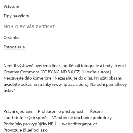
Vstupné
Tipy na výlety
MOHLO BY VÁS ZAJÍMAT
O zámku
Fotogalerie
Není-li výslovně uvedeno jinak, podléhají fotografie a texty
licenci
Creative Commons
(CC BY-NC-ND 3.0 CZ) (Uveďte autora |
Neužívejte dílo komerčně | Nezasahujte do díla). Při užití obsahu
uvádějte odkaz na stránky www.npu.cz a „zdroj: Národní památkový
ústav“
Právní ujednání
Prohlášení o přístupnosti
Řešení
spotřebitelských sporů
Všeobecné obchodní podmínky
Podmínky pro výpůjčky NPÚ
webeditor@npu.cz
Provozuje BluePool s.r.o.