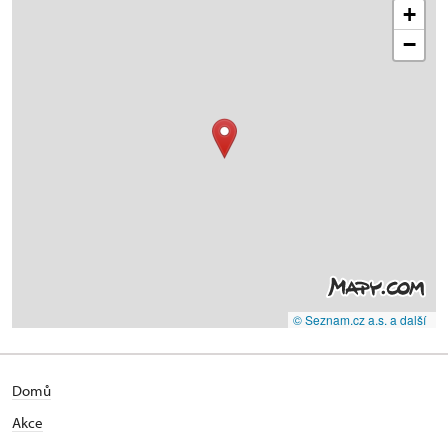
+
−
© Seznam.cz a.s. a další
Domů
Akce