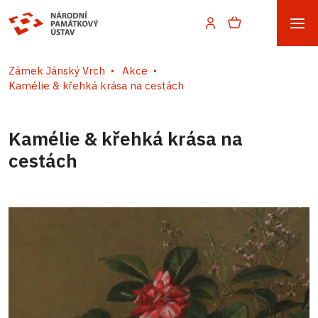
Zámek Jánský Vrch
Akce
Kamélie & křehká krása na cestách
Kamélie & křehká krása na
cestách