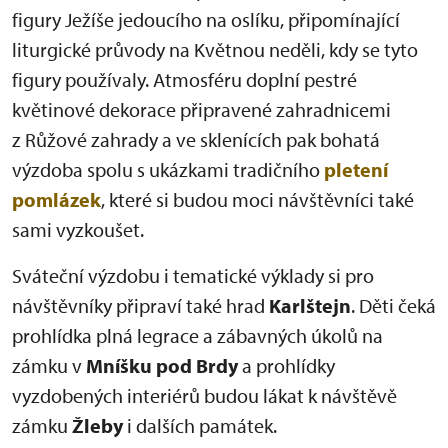
figury Ježíše jedoucího na oslíku, připomínající
liturgické průvody na Květnou neděli, kdy se tyto
figury používaly. Atmosféru doplní pestré
květinové dekorace připravené zahradnicemi
z Růžové zahrady a ve sklenících pak bohatá
výzdoba spolu s ukázkami tradičního
pletení
pomlázek
, které si budou moci návštěvníci také
sami vyzkoušet.
Sváteční výzdobu i tematické výklady si pro
návštěvníky připraví také hrad
Karlštejn
. Děti čeká
prohlídka plná legrace a zábavných úkolů na
zámku v
Mníšku pod Brdy
a prohlídky
vyzdobených interiérů budou lákat k návštěvě
zámku
Žleby
i dalších památek.