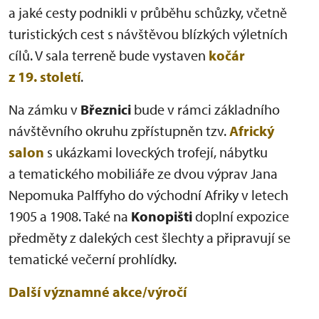
a jaké cesty podnikli v průběhu schůzky, včetně
turistických cest s návštěvou blízkých výletních
cílů. V sala terreně bude vystaven
kočár
z 19. století
.
Na zámku v
Březnici
bude v rámci základního
návštěvního okruhu zpřístupněn tzv.
Africký
salon
s ukázkami loveckých trofejí, nábytku
a tematického mobiliáře ze dvou výprav Jana
Nepomuka Palffyho do východní Afriky v letech
1905 a 1908. Také na
Konopišti
doplní expozice
předměty z dalekých cest šlechty a připravují se
tematické večerní prohlídky.
Další významné akce/výročí