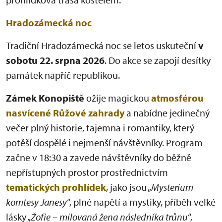
Hradozámecká noc
Tradiční Hradozámecká noc se letos uskuteční
v
sobotu 22. srpna 2026
. Do akce se zapojí desítky
památek napříč republikou.
Zámek Konopiště
ožije magickou
atmosférou
nasvícené Růžové zahrady
a nabídne jedinečný
večer plný historie, tajemna i romantiky, který
potěší dospělé i nejmenší návštěvníky. Program
začne v 18:30 a zavede návštěvníky do běžně
nepřístupných prostor prostřednictvím
tematických prohlídek
, jako jsou „
Mysterium
komtesy Janesy
“, plné napětí a mystiky, příběh velké
lásky „
Žofie – milovaná žena následníka trůnu
“,