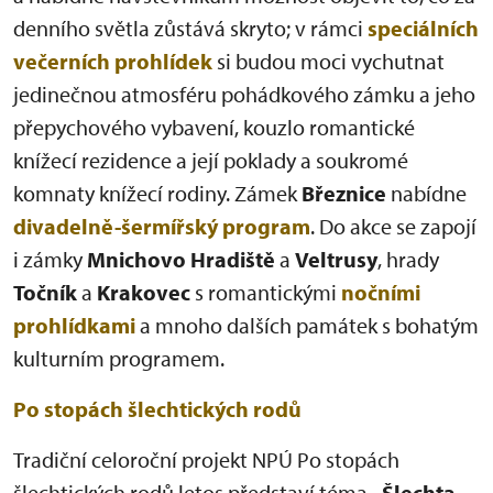
denního světla zůstává skryto; v rámci
speciálních
večerních prohlídek
si budou moci vychutnat
jedinečnou atmosféru pohádkového zámku a jeho
přepychového vybavení, kouzlo romantické
knížecí rezidence a její poklady a soukromé
komnaty knížecí rodiny. Zámek
Březnice
nabídne
divadelně-šermířský program
. Do akce se zapojí
i zámky
Mnichovo Hradiště
a
Veltrusy
, hrady
Točník
a
Krakovec
s romantickými
nočními
prohlídkami
a mnoho dalších památek s bohatým
kulturním programem.
Po stopách šlechtických rodů
Tradiční celoroční projekt NPÚ Po stopách
šlechtických rodů letos představí téma
„Šlechta