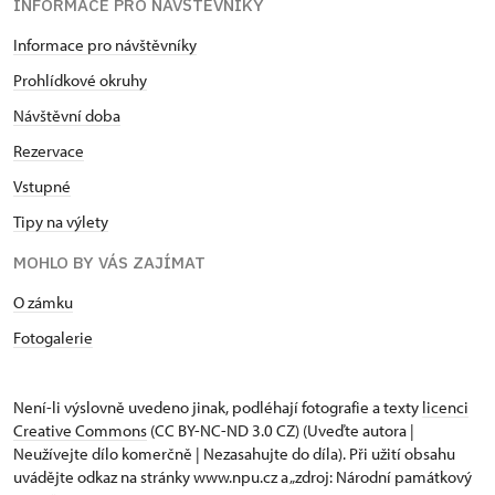
INFORMACE PRO NÁVŠTĚVNÍKY
Informace pro návštěvníky
Prohlídkové okruhy
Návštěvní doba
Rezervace
Vstupné
Tipy na výlety
MOHLO BY VÁS ZAJÍMAT
O zámku
Fotogalerie
Není-li výslovně uvedeno jinak, podléhají fotografie a texty
licenci
Creative Commons
(CC BY-NC-ND 3.0 CZ) (Uveďte autora |
Neužívejte dílo komerčně | Nezasahujte do díla). Při užití obsahu
uvádějte odkaz na stránky www.npu.cz a „zdroj: Národní památkový