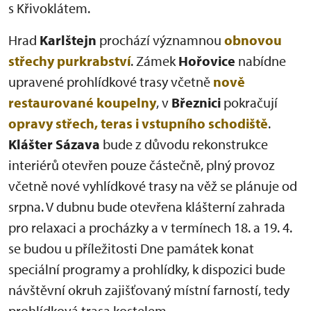
s Křivoklátem.
Hrad
Karlštejn
prochází významnou
obnovou
střechy purkrabství
. Zámek
Hořovice
nabídne
upravené prohlídkové trasy včetně
nově
restaurované koupelny
, v
Březnici
pokračují
opravy střech, teras i vstupního schodiště
.
Klášter Sázava
bude z důvodu rekonstrukce
interiérů otevřen pouze částečně, plný provoz
včetně nové vyhlídkové trasy na věž se plánuje od
srpna. V dubnu bude otevřena klášterní zahrada
pro relaxaci a procházky a v termínech 18. a 19. 4.
se budou u příležitosti Dne památek konat
speciální programy a prohlídky, k dispozici bude
návštěvní okruh zajišťovaný místní farností, tedy
prohlídková trasa kostelem.