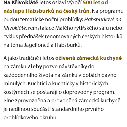
Na Křivoklátě
letos oslaví výročí
500 let od
nástupu Habsburků na český trůn
. Na programu
budou tematické noční prohlídky:
Habsburkové na
Křivoklátě
, reinstalace Malého rytířského sálu nebo
cyklus přednášek renomovaných českých historiků
na téma Jagellonců a Habsburků.
A jako tradičně i letos
oživená zámecká kuchyně
na zámku
Žleby
pozve návštěvníky do
každodenního života na zámku v dobách dávno
minulých. Kuchtíci a kuchtičky v historických
kostýmech se postarají o doprovodný program.
Plně zprovozněná a provoněná zámecká kuchyně
je nedílnou součástí standardního prvního
prohlídkového okruhu.