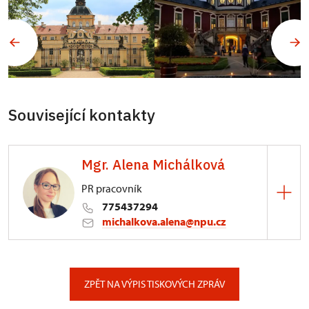
Související kontakty
Mgr. Alena Michálková
PR pracovník
775437294
michalkova.alena@npu.cz
ÚPS v Ústí nad Labem
Podmokelská 1/15, Ústí nad Labem
ZPĚT NA VÝPIS TISKOVÝCH ZPRÁV