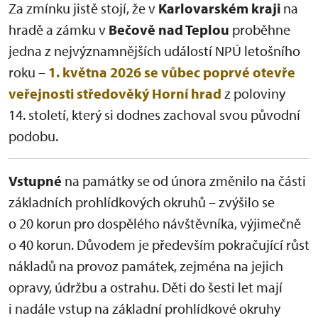
Za zmínku jistě stojí, že v
Karlovarském kraji
na
hradě a zámku v
Bečově nad Teplou
proběhne
jedna z nejvýznamnějších událostí NPÚ letošního
roku –
1. května 2026 se vůbec poprvé otevře
veřejnosti středověký Horní hrad
z poloviny
14. století, který si dodnes zachoval svou původní
podobu.
Vstupné
na památky se od února změnilo na části
základních prohlídkových okruhů – zvýšilo se
o 20 korun pro dospělého návštěvníka, výjimečně
o 40 korun. Důvodem je především pokračující růst
nákladů na provoz památek, zejména na jejich
opravy, údržbu a ostrahu. Děti do šesti let mají
i nadále vstup na základní prohlídkové okruhy