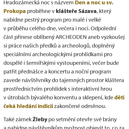
Hradozámecká noc s názvem
Den a noc u sv.
Prokopa
proběhne v
klášteře Sázava
, který
nabídne pestrý program pro malé i velké
v průběhu celého dne, večera i noci. Odpolední
část přinese oblíbený ARCHEODEN aneb vyzkoušej
si práce našich předků a archeologů, doplněný
speciálními archeologickými prohlídkami pro
dospělé i šermířskými vystoupeními, večer bude
patřit přednášce a koncertu a noční program
zavede návštěvníky do tajemných prostor kláštera
prostřednictvím prohlídek s interaktivní hrou
v útrobách bývalého konventu a sklepení, kde
děti
čeká hledání indicií
zakončené odměnou.
Také zámek
Žleby
po setmění otevře své brány
a nabídne návštěvníkům možnost objevit to, co za