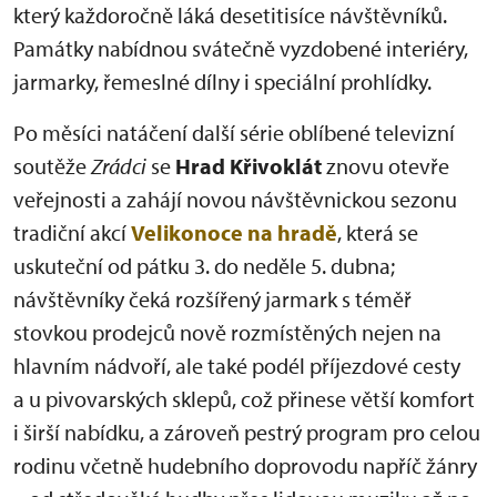
který každoročně láká desetitisíce návštěvníků.
Památky nabídnou svátečně vyzdobené interiéry,
jarmarky, řemeslné dílny i speciální prohlídky.
Po měsíci natáčení další série oblíbené televizní
soutěže
Zrádci
se
Hrad Křivoklát
znovu otevře
veřejnosti a zahájí novou návštěvnickou sezonu
tradiční akcí
Velikonoce na hradě
, která se
uskuteční od pátku 3. do neděle 5. dubna;
návštěvníky čeká rozšířený jarmark s téměř
stovkou prodejců nově rozmístěných nejen na
hlavním nádvoří, ale také podél příjezdové cesty
a u pivovarských sklepů, což přinese větší komfort
i širší nabídku, a zároveň pestrý program pro celou
rodinu včetně hudebního doprovodu napříč žánry