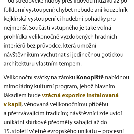
– od středověké hudby přes lidovou muziku až po
folklorní vystoupení; chybět nebude ani kouzelník,
kejklířská vystoupení či hudební pohádky pro
nejmenší. Součástí vstupného je také volná
prohlídka velikonočně vyzdobených hradních
interiérů bez průvodce, která umožní
návštěvníkům vychutnat si jedinečnou gotickou
architekturu vlastním tempem.
Velikonoční svátky na zámku
Konopiště
nabídnou
mimořádný kulturní program, jehož hlavním
lákadlem bude
vzácná expozice instalovaná
v kapli
, věnovaná velikonočnímu příběhu
a přetrvávajícím tradicím; návštěvníci zde uvidí
unikátní sbírkové předměty sahající až do
15. století včetně evropského unikátu – procesní