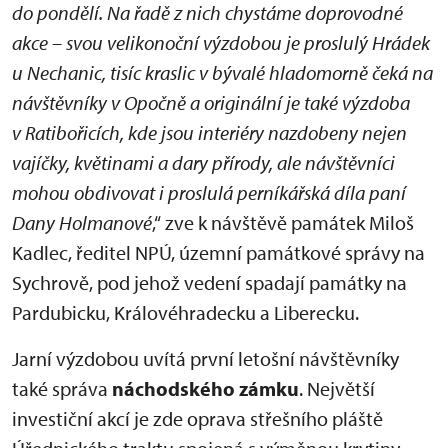
do pondělí. Na řadě z nich chystáme doprovodné
akce – svou velikonoční výzdobou je proslulý Hrádek
u Nechanic, tisíc kraslic v bývalé hladomorně čeká na
návštěvníky v Opočně a originální je také výzdoba
v Ratibořicích, kde jsou interiéry nazdobeny nejen
vajíčky, květinami a dary přírody, ale návštěvníci
mohou obdivovat i proslulá perníkářská díla paní
Dany Holmanové
,“ zve k návštěvě památek Miloš
Kadlec, ředitel NPÚ, územní památkové správy na
Sychrově, pod jehož vedení spadají památky na
Pardubicku, Královéhradecku a Liberecku.
Jarní výzdobou uvítá první letošní návštěvníky
také správa
náchodského zámku
. Největší
investiční akcí je zde oprava střešního pláště