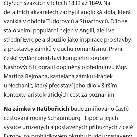
čtyřech svazcích v letech 1839 až 1849. Na
detailních akvarelech zachytil anglická sídla, která
vznikla v období Tudorovců a Stuartovců. Dílo se
stalo velmi populární nejen v Anglii, ale i ve
střední Evropě a sloužilo jako inspirace pro stavby
a přestavby zámků v duchu romantismu. První
české vydání představí kompletní soubor
Nashových litografií doplněný o předmluvu Mgr.
Martina Rejmana, kastelána zámku Hrádek
u Nechanic, který představí jeho dílo v širším
kontextu aristokratických cest za poznáním.
Na zámku v Ratibořicích
bude zmiňováno časté
cestování rodiny Schaumburg - Lippe a jejich
vysoce urozených a postavených příbuzných z celé
Evropy, na prohlídkovém okruhu budou vystaveny