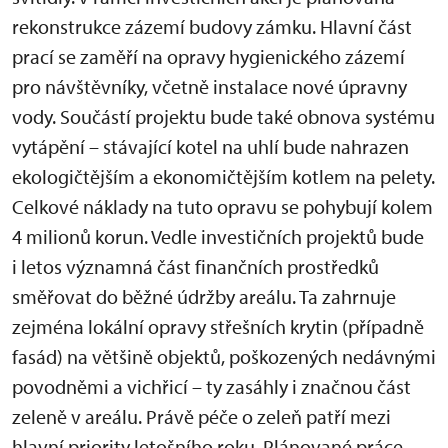
rekonstrukce zázemí budovy zámku. Hlavní část
prací se zaměří na opravy hygienického zázemí
pro návštěvníky, včetně instalace nové úpravny
vody. Součástí projektu bude také obnova systému
vytápění – stávající kotel na uhlí bude nahrazen
ekologičtějším a ekonomičtějším kotlem na pelety.
Celkové náklady na tuto opravu se pohybují kolem
4 milionů korun. Vedle investičních projektů bude
i letos významná část finančních prostředků
směřovat do běžné údržby areálu. Ta zahrnuje
zejména lokální opravy střešních krytin (případně
fasád) na většině objektů, poškozených nedávnými
povodněmi a vichřicí – ty zasáhly i značnou část
zeleně v areálu. Právě péče o zeleň patří mezi
hlavní priority letošního roku. Plánované práce