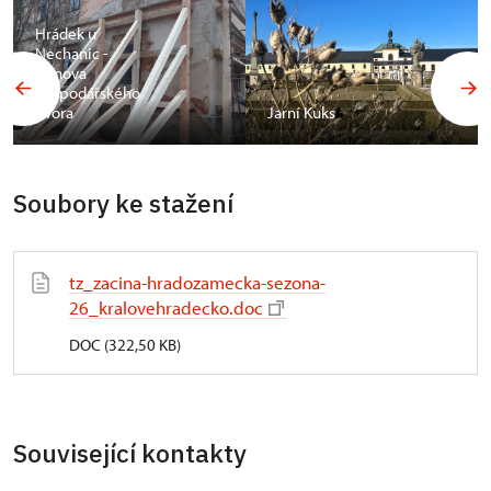
Hrádek u
Nechanic -
obnova
hospodářského
dvora
Jarní Kuks
Soubory ke stažení
tz_zacina-hradozamecka-sezona-
26_kralovehradecko.doc
DOC (322,50 KB)
Související kontakty