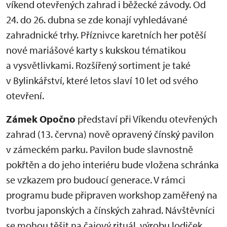
víkend otevřených zahrad i běžecké závody. Od
24. do 26. dubna se zde konají vyhledávané
zahradnické trhy. Příznivce karetních her potěší
nové mariášové karty s kukskou tématikou
a vysvětlivkami. Rozšířený sortiment je také
v Bylinkářství, které letos slaví 10 let od svého
otevření.
Zámek Opočno
představí při Víkendu otevřených
zahrad (13. června) nově opravený čínský pavilon
v zámeckém parku. Pavilon bude slavnostně
pokřtěn a do jeho interiéru bude vložena schránka
se vzkazem pro budoucí generace. V rámci
programu bude připraven workshop zaměřený na
tvorbu japonských a čínských zahrad. Návštěvníci
se mohou těšit na čajový rituál, výrobu lodiček