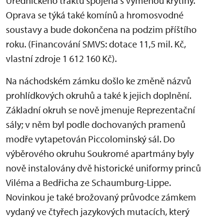
Úřednického traktu spojená s výměnou krytiny.
Oprava se týká také komínů a hromosvodné
soustavy a bude dokončena na podzim příštího
roku. (Financování SMVS: dotace 11,5 mil. Kč,
vlastní zdroje 1 612 160 Kč).
Na náchodském zámku došlo ke změně názvů
prohlídkových okruhů a také k jejich doplnění.
Základní okruh se nově jmenuje Reprezentační
sály; v něm byl podle dochovaných pramenů
modře vytapetován Piccolominský sál. Do
výběrového okruhu Soukromé apartmány byly
nově instalovány dvě historické uniformy princů
Viléma a Bedřicha ze Schaumburg-Lippe.
Novinkou je také brožovaný průvodce zámkem
vydaný ve čtyřech jazykových mutacích, který