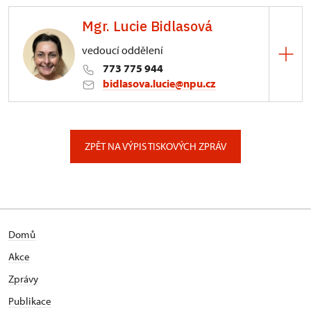
Mgr. Lucie Bidlasová
vedoucí oddělení
773 775 944
bidlasova.lucie@npu.cz
ÚPS na Sychrově
Zámecký park 1/, Slatiňany
ZPĚT NA VÝPIS TISKOVÝCH ZPRÁV
Domů
Akce
Zprávy
Publikace