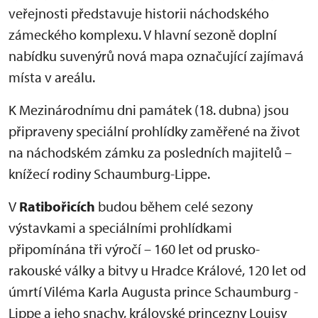
veřejnosti představuje historii náchodského
zámeckého komplexu. V hlavní sezoně doplní
nabídku suvenýrů nová mapa označující zajímavá
místa v areálu.
K Mezinárodnímu dni památek (18. dubna) jsou
připraveny speciální prohlídky zaměřené na život
na náchodském zámku za posledních majitelů –
knížecí rodiny Schaumburg-Lippe.
V
Ratibořicích
budou během celé sezony
výstavkami a speciálními prohlídkami
připomínána tři výročí – 160 let od prusko-
rakouské války a bitvy u Hradce Králové, 120 let od
úmrtí Viléma Karla Augusta prince Schaumburg -
Lippe a jeho snachy, královské princezny Louisy