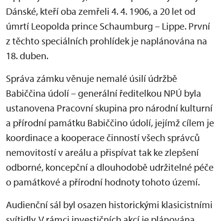
Dánské, kteří oba zemřeli 4. 4. 1906, a 20 let od
úmrtí Leopolda prince Schaumburg – Lippe. První
z těchto speciálních prohlídek je naplánována na
18. duben.
Správa zámku věnuje nemalé úsilí údržbě
Babiččina údolí – generální ředitelkou NPÚ byla
ustanovena Pracovní skupina pro národní kulturní
a přírodní památku Babiččino údolí, jejímž cílem je
koordinace a kooperace činností všech správců
nemovitostí v areálu a přispívat tak ke zlepšení
odborné, koncepční a dlouhodobě udržitelné péče
o památkové a přírodní hodnoty tohoto území.
Audienční sál byl osazen historickými klasicistními
svítidly. V rámci investičních akcí je plánována