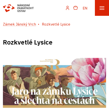
EN
Zámek Jánský Vrch
Rozkvetlé Lysice
Rozkvetlé Lysice