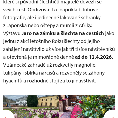
které si původní šlechtičtí majitelé dovezli se
svých cest. Obdivovat lze například dobové
fotografie, ale i jedinečné lakované schránky
z Japonska nebo oštěpy a mumii z Afriky.
Výstavu
Jaro na zámku a šlechta na cestách
jako
jednu z akcí letošního Roku šlechty od jejího
zahájení navštívilo už více jak tři tisíce návštěvníků
a otevřená je mimořádně denně
až do
12.4.2026.
V zámecké zahradě už rozkvetly magnolie,
tulipány i sbírka narcisů a rozvoněly se záhony
hyacintů a rozhodně stojí za to ji navštívit.