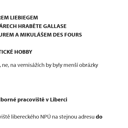
REM LIEBIEGEM
ÁRECH HRABĚTE GALLASE
UREM A MIKULÁŠEM DES FOURS
TICKÉ HOBBY
 ne, na vernisážích by byly menší obrázky
orné pracoviště v Liberci
iště libereckého NPÚ na stejnou adresu
do