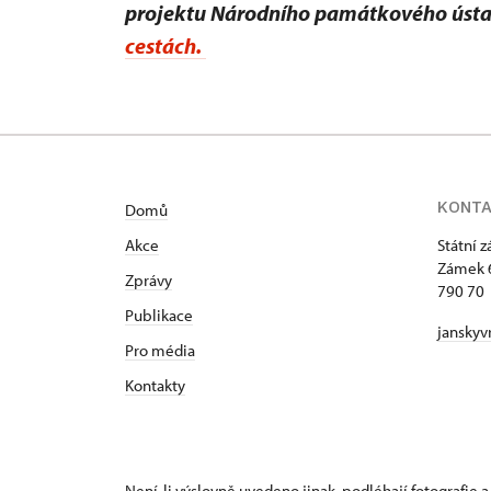
projektu Národního památkového úst
cestách.
KONT
Domů
Akce
Státní 
Zámek 
Zprávy
790 70 
Publikace
janskyv
Pro média
Kontakty
Není-li výslovně uvedeno jinak, podléhají fotografie a