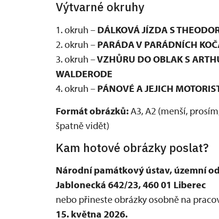
Výtvarné okruhy
1. okruh –
DÁLKOVÁ JÍZDA S THEODO
2. okruh –
PARÁDA V PARÁDNÍCH KOČ
3. okruh –
VZHŮRU DO OBLAK S ARTH
WALDERODE
4. okruh –
PÁNOVÉ A JEJICH MOTORIS
Formát obrázků:
A3, A2 (menší, prosím,
špatně vidět)
Kam hotové obrázky poslat?
Národní památkový ústav, územní odb
Jablonecká 642/23, 460 01 Liberec
nebo přineste obrázky osobně na pracov
15. května 2026.