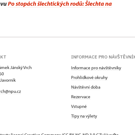
avu
Po stopách šlechtických rodů: Šlechta na
AKT
INFORMACE PRO NÁVŠTĚVNÍ
zámek Jánský Vrch
Informace pro návštěvníky
60
Prohlídkové okruhy
Javorník
Návštěvní doba
rch@npu.cz
Rezervace
Vstupné
Tipy na výlety
 texty
licenci Creative Commons
(CC BY-NC-ND 3.0 CZ) (Uveďte