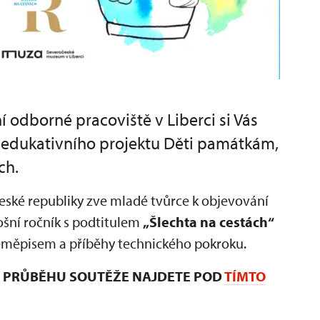
odborné pracoviště v Liberci si Vás
o edukativního projektu Děti památkám,
ch.
 České republiky zve mladé tvůrce k objevování
ošní ročník s podtitulem
„Šlechta na cestách“
 zeměpisem a příběhy technického pokroku.
 I PRŮBĚHU SOUTĚŽE NAJDETE POD
TÍMTO