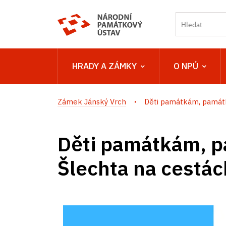
HRADY A ZÁMKY
O NPÚ
Zámek Jánský Vrch
Děti památkám, památk
Děti památkám, 
Šlechta na cestác