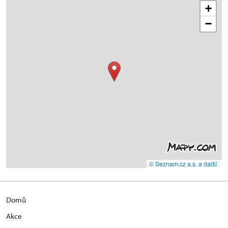
+
−
© Seznam.cz a.s. a další
Domů
Akce