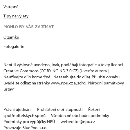
Vstupné
Tipy na výlety
MOHLO BY VÁS ZAJÍMAT
O zámku
Fotogalerie
Není-li výslovně uvedeno jinak, podléhají fotografie a texty
licenci
Creative Commons
(CC BY-NC-ND 3.0 CZ) (Uveďte autora |
Neužívejte dílo komerčně | Nezasahujte do díla). Při užití obsahu
uvádějte odkaz na stránky www.npu.cz a „zdroj: Národní památkový
ústav“
Právní ujednání
Prohlášení o přístupnosti
Řešení
spotřebitelských sporů
Všeobecné obchodní podmínky
Podmínky pro výpůjčky NPÚ
webeditor@npu.cz
Provozuje BluePool s.r.o.