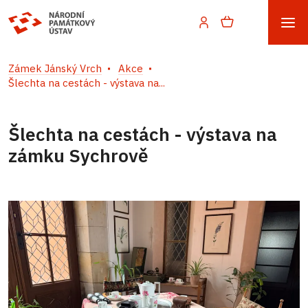
Zámek Jánský Vrch
Akce
Šlechta na cestách - výstava na...
Šlechta na cestách - výstava na
zámku Sychrově