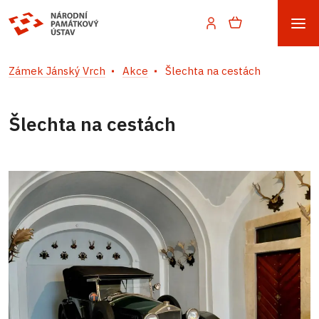
Zámek Jánský Vrch
Akce
Šlechta na cestách
Šlechta na cestách