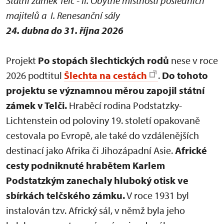
Státní zámek Telč - II. Obytné místnosti posledních
majitelů a I. Renesanční sály
24. dubna do 31. října 2026
Projekt
Po stopách šlechtických rodů
nese v roce
2026 podtitul
Šlechta na cestách
.
Do tohoto
projektu se významnou měrou zapojil státní
zámek v Telči.
Hraběcí rodina Podstatzky-
Lichtenstein od poloviny 19. století opakovaně
cestovala po Evropě, ale také do vzdálenějších
destinací jako Afrika či Jihozápadní Asie.
Africké
cesty podniknuté hrabětem Karlem
Podstatzkým zanechaly hluboký otisk ve
sbírkách telčského zámku.
V roce 1931 byl
instalován tzv. Africký sál, v němž byla jeho