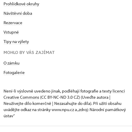
Prohlídkové okruhy
Návštěvní doba
Rezervace
Vstupné
Tipy na výlety
MOHLO BY VÁS ZAJÍMAT
O zámku
Fotogalerie
Není-li výslovně uvedeno jinak, podléhají fotografie a texty
licenci
Creative Commons
(CC BY-NC-ND 3.0 CZ) (Uveďte autora |
Neužívejte dílo komerčně | Nezasahujte do díla). Při užití obsahu
uvádějte odkaz na stránky www.npu.cz a „zdroj: Národní památkový
ústav“