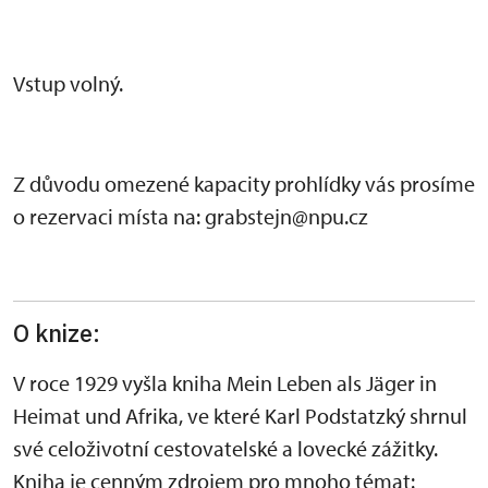
Vstup volný.
Z důvodu omezené kapacity prohlídky vás prosíme
o rezervaci místa na: grabstejn@npu.cz
O knize:
V roce 1929 vyšla kniha Mein Leben als Jäger in
Heimat und Afrika, ve které Karl Podstatzký shrnul
své celoživotní cestovatelské a lovecké zážitky.
Kniha je cenným zdrojem pro mnoho témat: