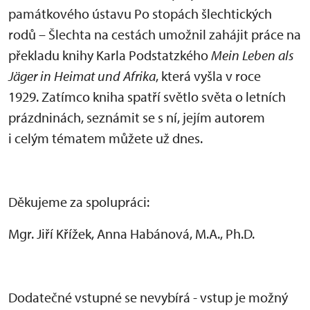
památkového ústavu Po stopách šlechtických
rodů – Šlechta na cestách umožnil zahájit práce na
překladu knihy Karla Podstatzkého
Mein Leben als
Jäger in Heimat und Afrika
, která vyšla v roce
1929. Zatímco kniha spatří světlo světa o letních
prázdninách, seznámit se s ní, jejím autorem
i celým tématem můžete už dnes.
Děkujeme za spolupráci:
Mgr. Jiří Křížek, Anna Habánová, M.A., Ph.D.
Dodatečné vstupné se nevybírá - vstup je možný