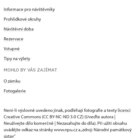
Informace pro návštěvníky
Prohlídkové okruhy
Návštěvní doba
Rezervace
Vstupné
Tipy na výlety
MOHLO BY VÁS ZAJÍMAT
O zámku
Fotogalerie
Není-li výslovně uvedeno jinak, podléhají fotografie a texty
licenci
Creative Commons
(CC BY-NC-ND 3.0 CZ) (Uveďte autora |
Neužívejte dílo komerčně | Nezasahujte do díla). Při užití obsahu
uvádějte odkaz na stránky www.npu.cz a „zdroj: Národní památkový
ústav“