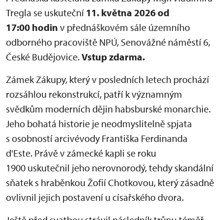
Tregla se uskuteční
11. května 2026 od
17:00 hodin
v přednáškovém sále územního
odborného pracoviště NPÚ, Senovážné náměstí 6,
České Budějovice.
Vstup zdarma.
Zámek Zákupy, který v posledních letech prochází
rozsáhlou rekonstrukcí, patří k významným
svědkům moderních dějin habsburské monarchie.
Jeho bohatá historie je neodmyslitelně spjata
s osobností arcivévody Františka Ferdinanda
d'Este. Právě v zámecké kapli se roku
1900 uskutečnil jeho nerovnorodý, tehdy skandální
sňatek s hraběnkou Žofií Chotkovou, který zásadně
ovlivnil jejich postavení u císařského dvora.
Ještě před svatbou strávil následník trůnu téměř