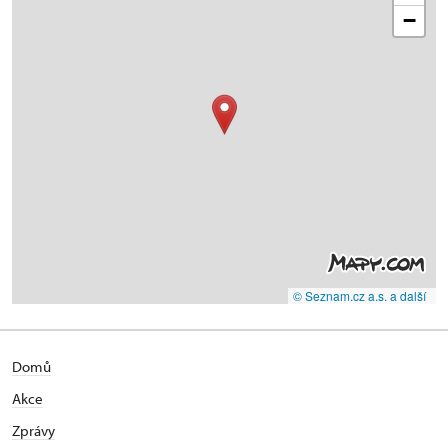
−
© Seznam.cz a.s. a další
Domů
Akce
Zprávy