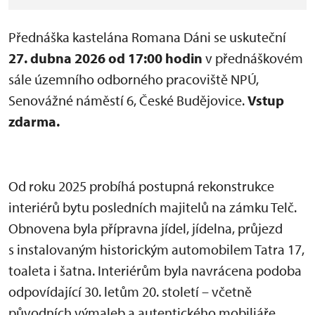
Přednáška kastelána Romana Dáni se uskuteční
27. dubna 2026 od 17:00 hodin
v přednáškovém
sále územního odborného pracoviště NPÚ,
Senovážné náměstí 6, České Budějovice.
Vstup
zdarma.
Od roku 2025 probíhá postupná rekonstrukce
interiérů bytu posledních majitelů na zámku Telč.
Obnovena byla přípravna jídel, jídelna, průjezd
s instalovaným historickým automobilem Tatra 17,
toaleta i šatna. Interiérům byla navrácena podoba
odpovídající 30. letům 20. století – včetně
původních výmaleb a autentického mobiliáře