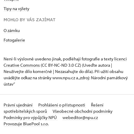
Tipy na výlety
MOHLO BY VÁS ZAJÍMAT
O zámku
Fotogalerie
Není-li výslovně uvedeno jinak, podléhají fotografie a texty
licenci
Creative Commons
(CC BY-NC-ND 3.0 CZ) (Uveďte autora |
Neužívejte dílo komerčně | Nezasahujte do díla). Při užití obsahu
uvádějte odkaz na stránky www.npu.cz a „zdroj: Národní památkový
ústav“
Právní ujednání
Prohlášení o přístupnosti
Řešení
spotřebitelských sporů
Všeobecné obchodní podmínky
Podmínky pro výpůjčky NPÚ
webeditor@npu.cz
Provozuje BluePool s.r.o.