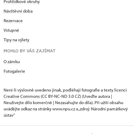
Prohlídkové okruhy
Návštěvní doba
Rezervace
Vstupné
Tipy na výlety
MOHLO BY VÁS ZAJÍMAT
O zámku
Fotogalerie
Není-li výslovně uvedeno jinak, podléhají fotografie a texty
licenci
Creative Commons
(CC BY-NC-ND 3.0 CZ) (Uveďte autora |
Neužívejte dílo komerčně | Nezasahujte do díla). Při užití obsahu
uvádějte odkaz na stránky www.npu.cz a „zdroj: Národní památkový
ústav“