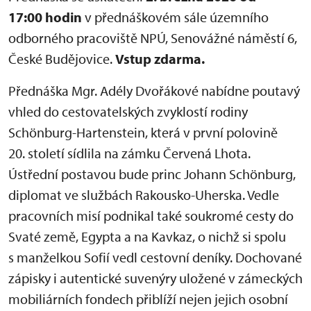
17:00 hodin
v přednáškovém sále územního
odborného pracoviště NPÚ, Senovážné náměstí 6,
České Budějovice.
Vstup zdarma.
Přednáška Mgr. Adély Dvořákové nabídne poutavý
vhled do cestovatelských zvyklostí rodiny
Schönburg-Hartenstein, která v první polovině
20. století sídlila na zámku Červená Lhota.
Ústřední postavou bude princ Johann Schönburg,
diplomat ve službách Rakousko-Uherska. Vedle
pracovních misí podnikal také soukromé cesty do
Svaté země, Egypta a na Kavkaz, o nichž si spolu
s manželkou Sofií vedl cestovní deníky. Dochované
zápisky i autentické suvenýry uložené v zámeckých
mobiliárních fondech přiblíží nejen jejich osobní