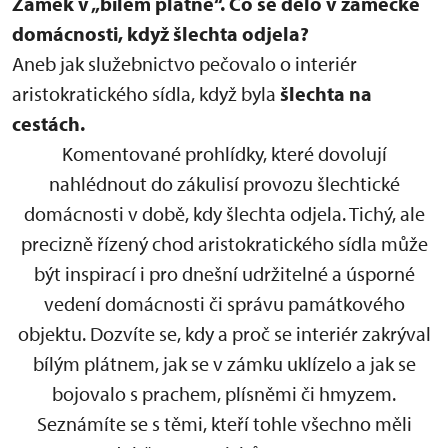
Zámek v „bílém plátně“.
Co se dělo v zámecké
domácnosti, když šlechta odjela?
Aneb jak služebnictvo pečovalo o interiér
aristokratického sídla, když byla
šlechta na
cestách.
Komentované prohlídky, které dovolují
nahlédnout do zákulisí provozu šlechtické
domácnosti v době, kdy šlechta odjela. Tichý, ale
precizně řízený chod aristokratického sídla může
být inspirací i pro dnešní udržitelné a úsporné
vedení domácnosti či správu památkového
objektu. Dozvíte se, kdy a proč se interiér zakrýval
bílým plátnem, jak se v zámku uklízelo a jak se
bojovalo s prachem, plísněmi či hmyzem.
Seznámíte se s těmi, kteří tohle všechno měli