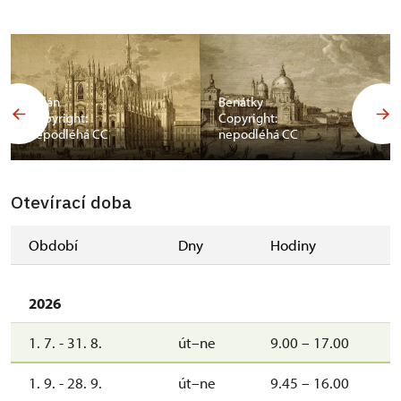
Milán
Benátky
Copyright:
Copyright:
nepodléhá CC
nepodléhá CC
Otevírací doba
Období
Dny
Hodiny
2026
1. 7. - 31. 8.
út–ne
9.00 – 17.00
1. 9. - 28. 9.
út–ne
9.45 – 16.00