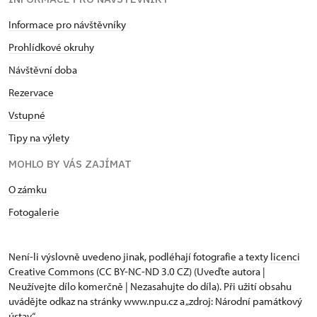
Informace pro návštěvníky
Prohlídkové okruhy
Návštěvní doba
Rezervace
Vstupné
Tipy na výlety
MOHLO BY VÁS ZAJÍMAT
O zámku
Fotogalerie
Není-li výslovně uvedeno jinak, podléhají fotografie a texty
licenci
Creative Commons
(CC BY-NC-ND 3.0 CZ) (Uveďte autora |
Neužívejte dílo komerčně | Nezasahujte do díla). Při užití obsahu
uvádějte odkaz na stránky www.npu.cz a „zdroj: Národní památkový
ústav“