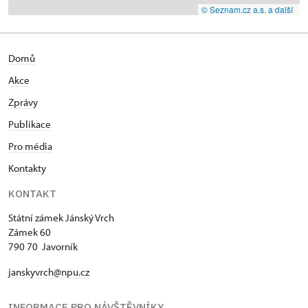
© Seznam.cz a.s. a další
Domů
Akce
Zprávy
Publikace
Pro média
Kontakty
KONTAKT
Státní zámek Jánský Vrch
Zámek 60
790 70 Javorník
janskyvrch@npu.cz
INFORMACE PRO NÁVŠTĚVNÍKY