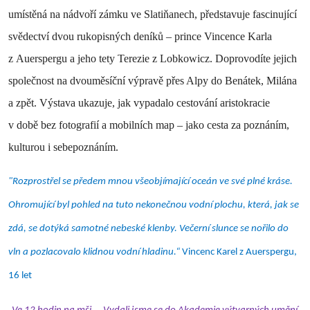
umístěná na nádvoří zámku ve Slatiňanech, představuje fascinující
svědectví dvou rukopisných deníků – prince Vincence Karla
z Auerspergu a jeho tety Terezie z Lobkowicz. Doprovodíte jejich
společnost na dvouměsíční výpravě přes Alpy do Benátek, Milána
a zpět. Výstava ukazuje, jak vypadalo cestování aristokracie
v době bez fotografií a mobilních map – jako cesta za poznáním,
kulturou i sebepoznáním.
"Rozprostřel se předem mnou všeobjímající oceán ve své plné kráse.
Ohromující byl pohled na tuto nekonečnou vodní plochu, která, jak se
zdá, se dotýká samotné nebeské klenby. Večerní slunce se nořilo do
vln a pozlacovalo klidnou vodní hladinu.“
Vincenc Karel z Auerspergu,
16 let