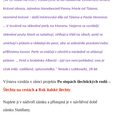
„Ve 12 hodin na mši…. Vydali jsme se do Akademie výtvarných umění.
Krásné obrazy, zejména Nanebevzetí Panny Marie od Tiziana,
nesmírně krásné – další mistrovská díla od Tiziana a Paola Veronese.
… V továrně na skleněné perly na Muranu. Nejprve se vyrábějí
skleněné pruty, které se natahují, stříhají a třídí na sítech, poté se
smíchají s pískem a vkládají do pece, aby se zabránilo praskání nebo
přílišnému tavení. Perly se otáčejí v ohništi a následně se uhlazují
pískem. … Poté u hraběnky Alberizi – její syn není pohledný, ona je
však milá, vzdělaná, spisovatelka."
Terezie z Lobkowitz, 28 let
Výstava vznikla v rámci projektu
Po stopách šlechtických rodů –
Šlechta na cestách
a
Rok italské šlechty
.
Najdete ji v nádvoří zámku a přístupná je v návštěvní době
zámku Slatiňany.